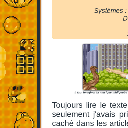
Systèmes :
D
Il faut imaginer la musique midi jouée d
Toujours lire le text
seulement j'avais p
caché dans les artic