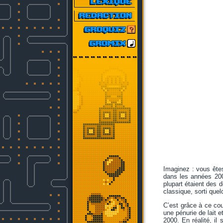
Imaginez : vous êtes
dans les années 200
plupart étaient des 
classique, sorti que
C’est grâce à ce coup
une pénurie de lait 
2000. En réalité, il