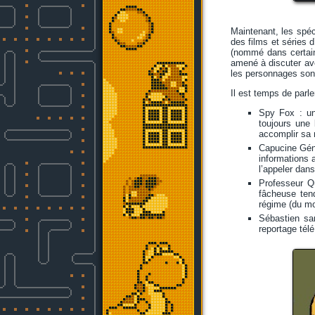
Maintenant, les spéc
des films et séries 
(nommé dans certain
amené à discuter ave
les personnages sont
Il est temps de parl
Spy Fox : un 
toujours une 
accomplir sa 
Capucine Géni
informations 
l’appeler da
Professeur Q
fâcheuse ten
régime (du mo
Sébastien sa
reportage télé