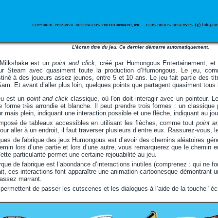
L’écran titre du jeu. Ce dernier démarre automatiquement.
 Milkshake est un
point and click
, créé par Humongous Entertainement, et 
sur Steam avec quasiment toute la production d’Humongous. Le jeu, com
né à des joueurs assez jeunes, entre 5 et 10 ans. Le jeu fait partie des tit
. Et avant d’aller plus loin, quelques points que partagent quasiment tous le
eu est un
point and click
classique, où l'on doit interagir avec un pointeur. L
e forme très arrondie et blanche. Il peut prendre trois formes : un classique 
 mais plein, indiquant une interaction possible et une flèche, indiquant au jo
mposé de tableaux accessibles en utilisant les flèches, comme tout
point a
our aller à un endroit, il faut traverser plusieurs d’entre eux. Rassurez-vous,
es de fabrique des jeux Humongous est d’avoir des chemins aléatoires géné
emin lors d’une partie et lors d’une autre, vous remarquerez que le chemin e
ette particularité permet une certaine rejouabilité au jeu.
que de fabrique est l’abondance d’interactions inutiles (comprenez : qui ne f
it, ces interactions font apparaître une animation cartoonesque démontrant un 
s assez marrant.
 permettent de passer les cutscenes et les dialogues à l’aide de la touche "éc