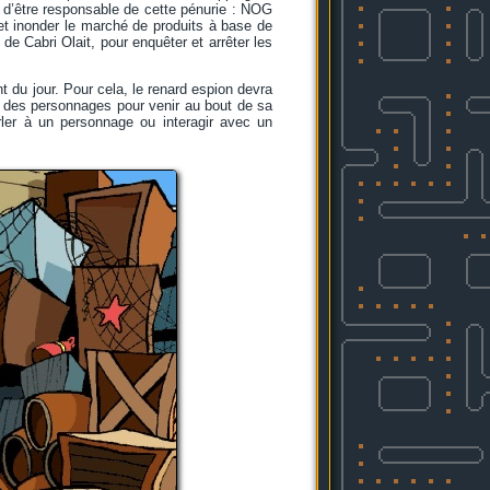
 d’être responsable de cette pénurie : NOG
s et inonder le marché de produits à base de
de Cabri Olait, pour enquêter et arrêter les
t du jour. Pour cela, le renard espion devra
 à des personnages pour venir au bout de sa
arler à un personnage ou interagir avec un