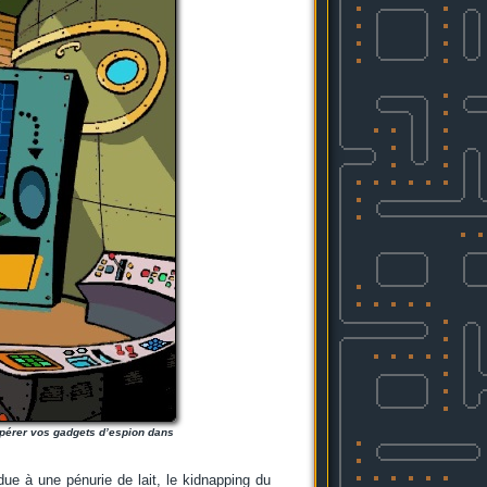
upérer vos gadgets d’espion dans
due à une pénurie de lait, le kidnapping du