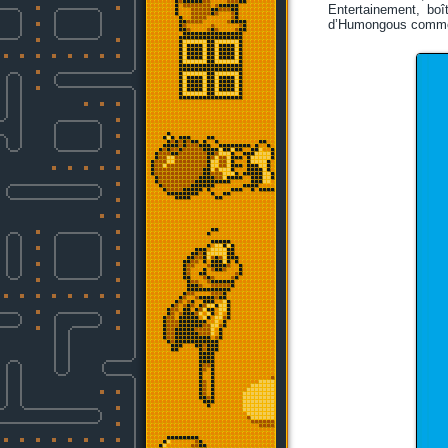
Entertainement, boî
d’Humongous comme 