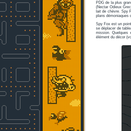
PDG de la plus grand
(Nectar Odieux Grec)
lait de chèvre. Spy F
plans démoniaques d
Spy Fox est un point 
se déplacer de table
mission. Quelques é
élément du décor (vo