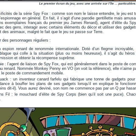
Le premier écran du jeu, avec une arrivée sur l’île ... particulière
ificités de la série Spy Fox : comme son nom le laisse entendre, le jeu est t
d’espionnage en général. En fait, il s’agit d’une parodie gentillette mais amu
s exemplaires français du premier jeu James Renard), agent d’élite du Sp
c des gens, interagir avec certains éléments du décor et utiliser des gadge
 des animaux, malgré le fait que le jeu se passe sur Terre.
er des personnages réguliers :
espion renard de renommée internationale. Doté d’un flegme incroyable, pr
blague qui colle à la situation (plus ou moins heureuse), il s’agit du héros
mission et obtenir la récompense suprême.
e : l’agent de liaison de Spy Fox, qui est généralement dans le poste de com
au renard. Nommée Monkey Penny en VO (on voit la référence), elle n’aime pas
ns le poste de commandement mobile.
uack : un inventeur canard farfelu qui fabrique une tonne de gadgets pou
dance à bouffer les plans de ses gadgets lorsqu’il en explique le foncti
ins dit-il). Vous aurez deviné, son nom ne commence pas par un Q par hasar
ns Fil : le mouchard d’élite de Spy Corps (bien qu’il soit une puce). Ch
.