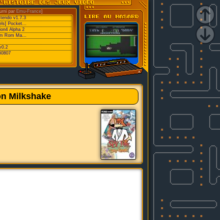
urni par
Emu-France
]
xtendo v1.7.3
ls] Pocket...
ion4 Alpha 2
eam Rom Ma...
v0.2
60807
on Milkshake