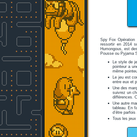
Spy Fox Opération
ressortir en 2014 
Humongous, est desti
Pousse ou Pyjama Sam
Le style de j
pointeur a un
même pointeur
Le jeu est co
entre eux et p
Une des marqu
suivrez un ch
différences. C
Une autre mar
tableau. En fa
d’être parfoi
Tous les jeux