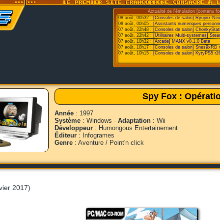
Actualité de l'émulation [contenu fo
08 août, 00h32 :
[Consoles de salon] Ryujinx-Ne
08 août, 00h05 :
[Assistants numeriques personne
07 août, 22h48 :
[Consoles de salon] ChonkyStat
07 août, 22h42 :
[Utilitaires Multi-systemes] St
07 août, 10h32 :
[Arcade] MANX v0.1.0 Beta
07 août, 10h17 :
[Consoles de salon] Snes9xRD 
07 août, 10h15 :
[Consoles de salon] KytyPS5 r2
Spy Fox : Opérati
Année
: 1997
Système
: Windows -
Adaptation
: Wii
Développeur
: Humongous Entertainement
Éditeur
: Infogrames
Genre
: Aventure / Point'n click
vier 2017)