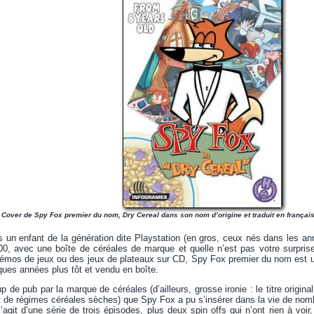
Cover de Spy Fox premier du nom, Dry Cereal dans son nom d’origine et traduit en françai
 un enfant de la génération dite Playstation (en gros, ceux nés dans les an
0, avec une boîte de céréales de marque et quelle n’est pas votre surprise
démos de jeux ou des jeux de plateaux sur CD, Spy Fox premier du nom est un
lques années plus tôt et vendu en boîte.
 de pub par la marque de céréales (d’ailleurs, grosse ironie : le titre origin
et de régimes céréales sèches) que Spy Fox a pu s’insérer dans la vie de no
 s’agit d’une série de trois épisodes, plus deux spin offs qui n’ont rien à v