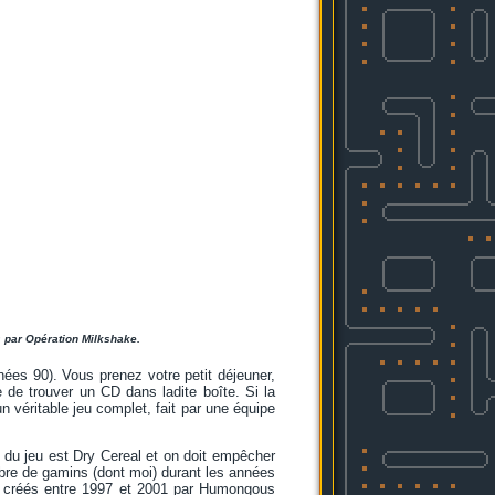
s par Opération Milkshake.
nées 90). Vous prenez votre petit déjeuner,
 de trouver un CD dans ladite boîte. Si la
 véritable jeu complet, fait par une équipe
al du jeu est Dry Cereal et on doit empêcher
mbre de gamins (dont moi) durant les années
oir, créés entre 1997 et 2001 par Humongous