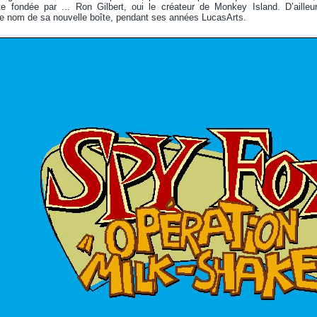
te fondée par ... Ron Gilbert, oui le créateur de Monkey Island. D’ailleu
nom de sa nouvelle boîte, pendant ses années LucasArts.