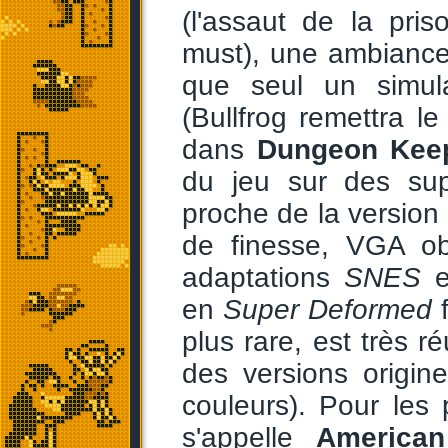
(l'assaut de la pri
must), une ambiance 
que seul un simu
(Bullfrog remettra l
dans
Dungeon Kee
du jeu sur des supp
proche de la version
de finesse, VGA ob
adaptations
SNES
e
en
Super Deformed
plus rare, est très r
des versions origin
couleurs). Pour les 
s'appelle
American