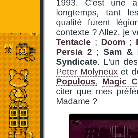
1993. C'est une a
longtemps, tant le
qualité furent légi
contexte ? Allez, je 
Tentacle
;
Doom
;
Persia 2
;
Sam & 
Syndicate
. L'un de
Peter Molyneux
et d
Populous
,
Magic C
citer que mes préfé
Madame ?