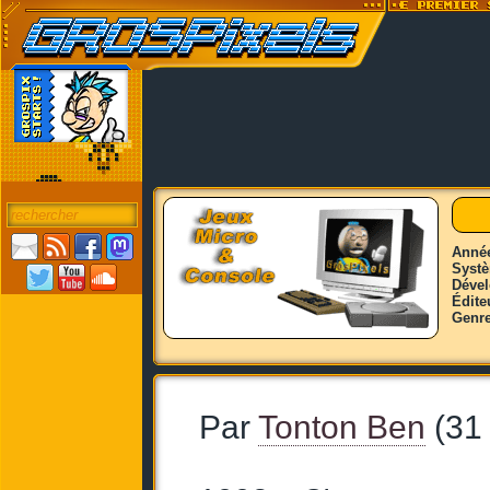
Anné
Syst
Déve
Édite
Genr
Par
Tonton Ben
(31