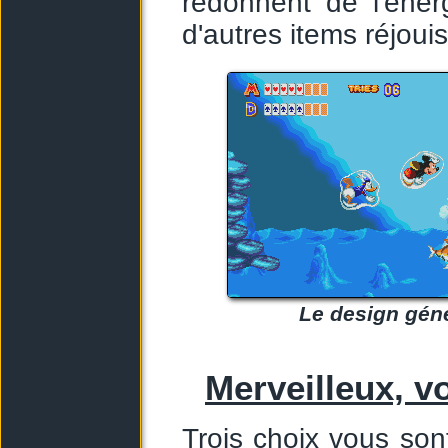
redonnent de l'éne
d'autres items réjoui
Le design gén
Merveilleux, v
Trois choix vous so