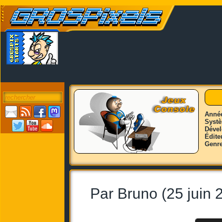
Anné
Syst
Déve
Édite
Genr
Par Bruno (25 juin 