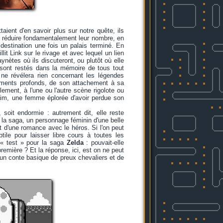
aient d'en savoir plus sur notre quête, ils
de réduire fondamentalement leur nombre, en
destination une fois un palais terminé. En
llit Link sur le rivage et avec lequel un lien
ynètes où ils discuteront, ou plutôt où elle
 sont restés dans la mémoire de tous tout
ne révélera rien concernant les légendes
ntiments profonds, de son attachement à sa
ement, à l'une ou l'autre scène rigolote ou
aim, une femme éplorée d'avoir perdue son
, soit endormie : autrement dit, elle reste
 la saga, un personnage féminin d'une belle
rêt d'une romance avec le héros. Si l'on peut
btile pour laisser libre cours à toutes les
u « test » pour la saga
Zelda
: pouvait-elle
emière ? Et la réponse, ici, est on ne peut
'un conte basique de preux chevaliers et de