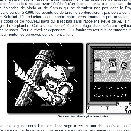
che de Nintendo à ne pas avoir bénéficié d'un épisode sur la plus populaire d
s épisodes de Mario ou de Samus qui se déroulent non pas dans le R
Land ou sur SR388, les aventures de Link ne se dérouleront pas de sa contré
okolint. L'introduction nous montre notre héros tourmenté par un violent or
es côtes de ce nouveau pays qui n'est pas sans rappeler l'Hyrule de
ALTTP
ne la surplombe. Cet œuf est censé être le refuge d'une créature mythiq
es pénates. Pour le réveiller cependant, il lui faudra trouver huit instrument
à surmonter les épreuves qui s'offrent à lui ?
On a vu des débuts plus tranquilles...
itement originale dans l'histoire de la saga à cet instant de son évolution n
le verrons, car le gameplay lui-même a été quelque peu révisé pour l'occas