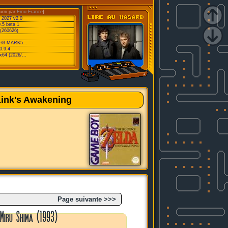
urni par
Emu-France
]
C 2027 v2.0
.5 beta 1
 (260626)
vel3 MARK5...
0.9.4
x64 (2026/...
Link's Awakening
Page suivante >>>
 Miru Shima (1993)