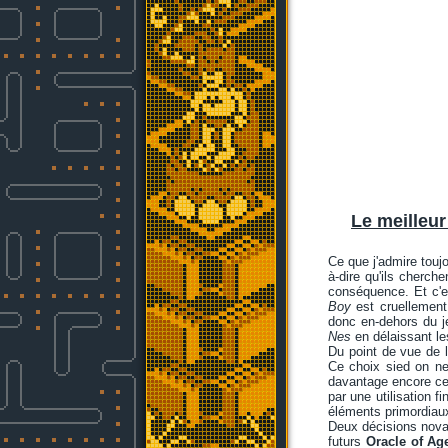
Le meilleur
Ce que j'admire toujo
à-dire qu'ils cherch
conséquence. Et c'e
Boy
est cruellement 
donc en-dehors du je
Nes
en délaissant l
Du point de vue de l
Ce choix sied on ne
davantage encore cet
par une utilisation fi
éléments primordiaux 
Deux décisions novatr
futurs
Oracle of Ag