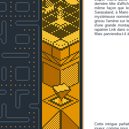
dernière tête d'affi
même façon que le
Sarasaland, à Mario 
mystérieuse nommée K
grisou l'amène sur l
d'une grande montag
rapatrier Link dans s
Mais parviendra-t-il 
Cette intrigue parfa
joueur, comme nous 