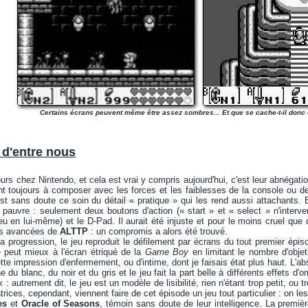
Certains écrans peuvent même être assez sombres... Et que se cache-t-il donc
 d'entre nous
urs chez Nintendo, et cela est vrai y compris aujourd'hui, c'est leur abnégation 
ent toujours à composer avec les forces et les faiblesses de la console ou 
st sans doute ce soin du détail « pratique » qui les rend aussi attachants
pauvre : seulement deux boutons d'action (« start » et « select » n'interv
u en lui-même) et le D-Pad. Il aurait été injuste et pour le moins cruel que 
es avancées de
ALTTP
: un compromis a alors été trouvé.
a progression, le jeu reproduit le défilement par écrans du tout premier épis
 peut mieux à l'écran étriqué de la
Game Boy
en limitant le nombre d'obje
te impression d'enfermement, ou d'intime, dont je faisais état plus haut. L'
ne du blanc, du noir et du gris et le jeu fait la part belle à différents effets d
: autrement dit, le jeu est un modèle de lisibilité, rien n'étant trop petit, ou 
ices, cependant, viennent faire de cet épisode un jeu tout particulier : on les 
es
et
Oracle of Seasons
, témoin sans doute de leur intelligence. La première,