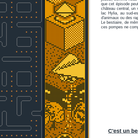
que cet épisode peu
château central, un v
lac Hylia, au sud-e
d'animaux ou des rap
Le bestiaire, de mê
ces pompes ne compo
C'est un be