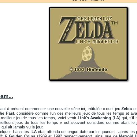
eam...
faut à présent commencer une nouvelle série ici, intitulée « quel jeu
Zelda
est
the Past
, considéré comme l'un des meilleurs jeux de tous les temps et ava
meilleur jeu de tous les temps, voici venir
Link's Awakening
(
LA
) qui, s'i
eilleurs jeux de tous les temps » est souvent considéré comme étant le je
 qui ait jamais vu le jour.
lques banalités.
LA
était attendu de longue date par les joueurs : après le
2: 6 Golden Coins
(1989 et 1992 respectivement), ainsi que de
Metroid I