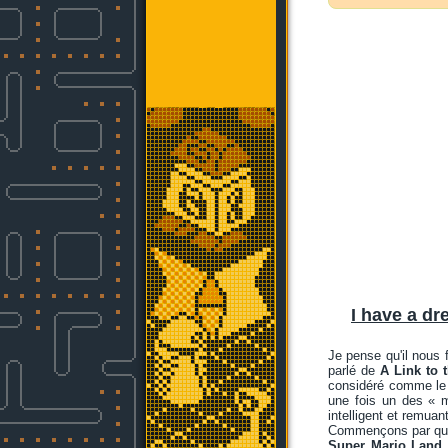
I have a dr
Je pense qu'il nous 
parlé de
A Link to 
considéré comme le 
une fois un des « m
intelligent et remuant
Commençons par que
Super Mario Land 