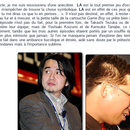
ticle, je me suis ressouvenu d'une anecdote :
LA
est le tout premier jeu d'oc
ux m'empêcher de trouver la chose symbolique.
LA
est en effet de ces jeux qu
, tu me diras ce que tu en penses... ». Il n'est pas destiné, en effet, à rest
au fur et à mesure, et la petite taille de la cartouche
Game Boy
se prête bien 
épisode n'est pas du fait, pour la première fois, de Takashi Tezuka ou 
errière leur équipe, mais de Yoshiaki Koizumi et de Kensuke Tanabe, ce 
ivement, tandis que les trois autres épisodes étaient portés par un souffle é
ien plus intimiste que jamais. Si l'on ne manquera jamais d'explorer des te
e fait dans une ambiance bucolique et étroite, aidé sans doute par le prétexte 
ndaires mais à l'importance sublime.