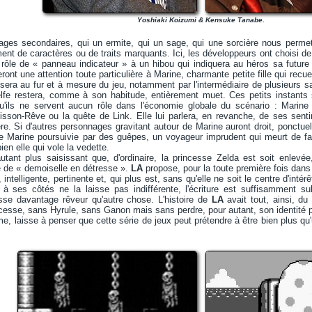
Yoshiaki Koizumi & Kensuke Tanabe.
ages secondaires, qui un ermite, qui un sage, qui une sorcière nous permett
ment de caractères ou de traits marquants. Ici, les développeurs ont choisi 
rôle de « panneau indicateur » à un hibou qui indiquera au héros sa future 
eront une attention toute particulière à Marine, charmante petite fille qui recuei
issera au fur et à mesure du jeu, notamment par l'intermédiaire de plusieurs sa
'elfe restera, comme à son habitude, entièrement muet. Ces petits instants
'ils ne servent aucun rôle dans l'économie globale du scénario : Marine 
 Poisson-Rêve ou la quête de Link. Elle lui parlera, en revanche, de ses se
e. Si d'autres personnages gravitant autour de Marine auront droit, ponctuell
de Marine poursuivie par des guêpes, un voyageur imprudent qui meurt de f
bien elle qui vole la vedette.
utant plus saisissant que, d'ordinaire, la princesse Zelda est soit enlevée
e de « demoiselle en détresse ».
LA
propose, pour la toute première fois dans
intelligente, pertinente et, qui plus est, sans qu'elle ne soit le centre d'inté
e à ses côtés ne la laisse pas indifférente, l'écriture est suffisamment su
aisse davantage rêveur qu'autre chose. L'histoire de
LA
avait tout, ainsi, d
ncesse, sans Hyrule, sans Ganon mais sans perdre, pour autant, son identité pr
me, laisse à penser que cette série de jeux peut prétendre à être bien plus qu