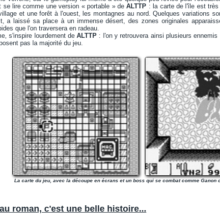
t se lire comme une version « portable » de
ALTTP
: la carte de l'île est trè
illage et une forêt à l'ouest, les montagnes au nord. Quelques variations sont
st, a laissé sa place à un immense désert, des zones originales apparais
ides que l'on traversera en radeau.
me, s'inspire lourdement de
ALTTP
: l'on y retrouvera ainsi plusieurs ennemis
sent pas la majorité du jeu.
La carte du jeu, avec la découpe en écrans et un boss qui se combat comme Ganon de
au roman, c'est une belle histoire...