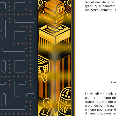
lequel des deux bout
grand qu'auparavant
malheureusement, l'o
Parm
Le deuxième choix es
permet, de prime a
n'aurait su prendre 
profondément le game
ennemi pour surgir d
dimensions, comm