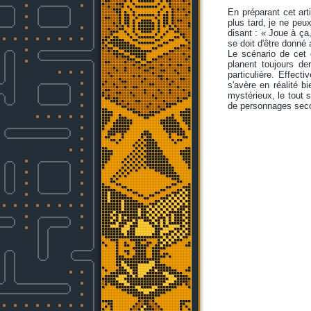
En préparant cet ar
plus tard, je ne pe
disant : « Joue à ça
se doit d'être donné 
Le scénario de cet 
planent toujours d
particulière. Effect
s'avère en réalité b
mystérieux, le tout s
de personnages seco