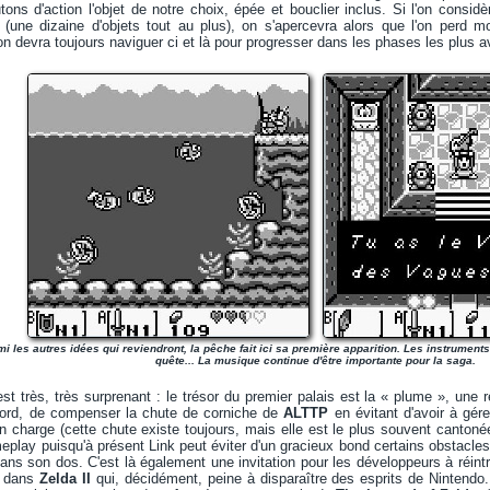
ons d'action l'objet de notre choix, épée et bouclier inclus. Si l'on considèr
 (une dizaine d'objets tout au plus), on s'apercevra alors que l'on per
n devra toujours naviguer ci et là pour progresser dans les phases les plus a
i les autres idées qui reviendront, la pêche fait ici sa première apparition. Les instruments
quête... La musique continue d'être importante pour la saga.
t très, très surprenant : le trésor du premier palais est la « plume », une r
bord, de compenser la chute de corniche de
ALTTP
en évitant d'avoir à gér
en charge (cette chute existe toujours, mais elle est le plus souvent cantoné
play puisqu'à présent Link peut éviter d'un gracieux bond certains obstacles e
ans son dos. C'est là également une invitation pour les développeurs à réin
e dans
Zelda II
qui, décidément, peine à disparaître des esprits de Nintend