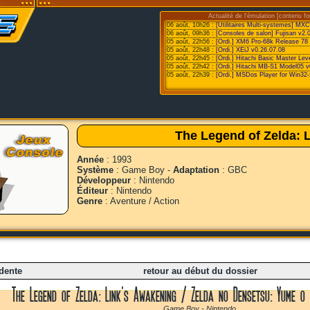
Actualité de l'émulation [contenu fo
06 août, 10h26 :
[Utilitaires Multi-systemes] MX
06 août, 09h36 :
[Consoles de salon] Fujisan v2.0
05 août, 22h56 :
[Ordi.] XM6 Pro-68k Release 78
05 août, 22h48 :
[Ordi.] XEiJ v0.26.07.08
05 août, 22h45 :
[Ordi.] Hitachi Basic Master Le
05 août, 22h42 :
[Ordi.] Hitachi MB-S1 Model05 v
05 août, 22h39 :
[Ordi.] MSDos Player for Win32-
The Legend of Zelda: 
Année
: 1993
Système
: Game Boy -
Adaptation
: GBC
Développeur
: Nintendo
Éditeur
: Nintendo
Genre
: Aventure / Action
dente
retour au début du dossier
The Legend of Zelda: Link's Awakening / Zelda no Densetsu: Yume o
Game Boy - Nintendo