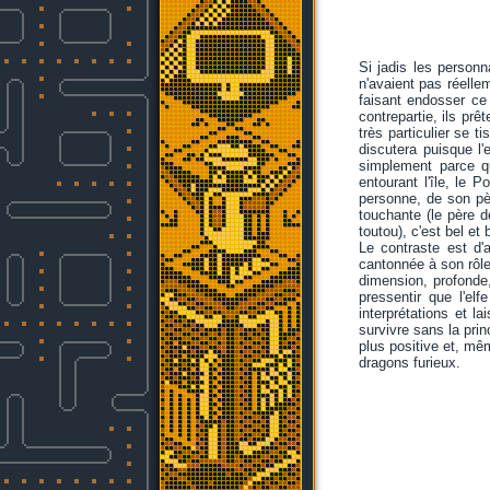
Si jadis les personn
n'avaient pas réelle
faisant endosser ce 
contrepartie, ils prêt
très particulier se t
discutera puisque l
simplement parce qu
entourant l'île, le
personne, de son pèr
touchante (le père 
toutou), c'est bel et 
Le contraste est d'a
cantonnée à son rôl
dimension, profonde, 
pressentir que l'elf
interprétations et l
survivre sans la pri
plus positive et, mê
dragons furieux.