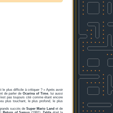
 le plus difficile à critiquer ? » Après avoir
nt de parler de
Ocarina of Time
, lui aussi
l n'est pas toujours cité comme étant encore
u plus touchant, le plus profond, le plus
s grands succès de
Super Mario Land
et de
I: Return of Samus
(1991),
Zelda
était la