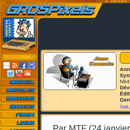
Ann
Sys
N64
Dév
Édi
Gen
[voir 
Par
MTF
(24 janvie