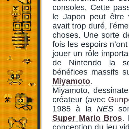
consoles. Cette pas
le Japon peut être
avait trop duré, l’é
choses. Une sorte d
fois les espoirs n’o
jouer un rôle importan
de Nintendo la s
bénéfices massifs s
Miyamoto
.
Miyamoto, dessinate
créateur (avec
Gunpe
1985 à la
NES
son
Super Mario Bros
.
conception du jeu vid