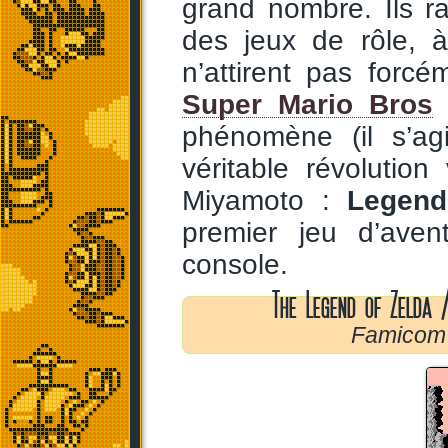
grand nombre. Ils r
des jeux de rôle,
n’attirent pas forc
Super Mario Bros
n
phénomène (il s’agi
véritable révolutio
Miyamoto :
Legend
premier jeu d’aven
console.
The Legend of Zelda 
Famicom 