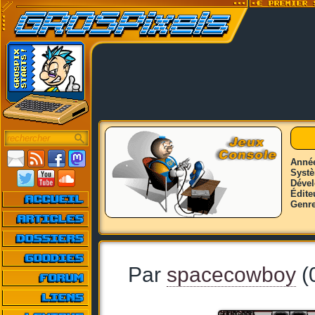
Anné
Syst
Déve
Édite
Genr
Par
spacecowboy
(