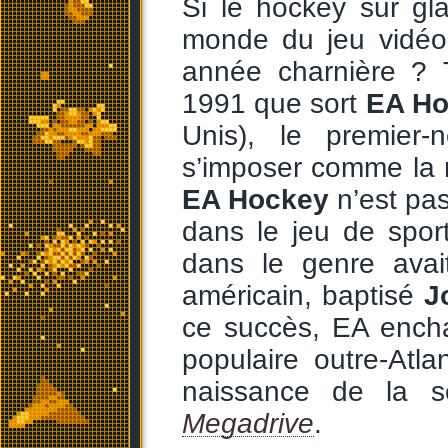
Si le hockey sur gl
monde du jeu vidéo,
année charnière ? 
1991 que sort
EA Ho
Unis), le premier
s’imposer comme la 
EA Hockey
n’est pas
dans le jeu de spor
dans le genre avai
américain, baptisé
J
ce succès, EA encha
populaire outre-Atla
naissance de la 
Megadrive
.