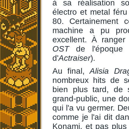
à sa réalisation so
électro et metal fér
80. Certainement 
machine a pu prod
excellent. À ranger
OST
de l'époque 
d'
Actraiser
).
Au final,
Alisia Dr
nombreux hits de s
bien plus tard, de
grand-public, une do
qui l'a vu germer. De
comme je l'ai dit dan
Konami, et pas plu