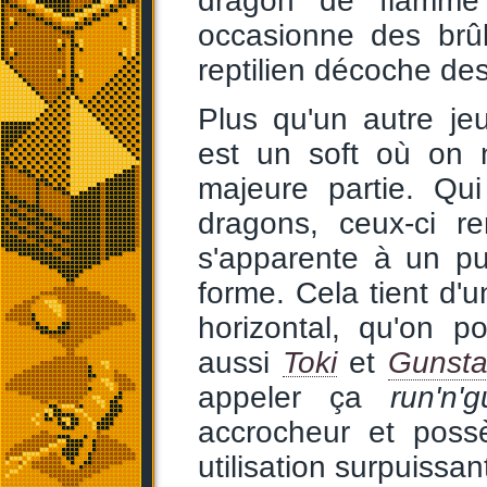
dragon de flamme 
occasionne des brû
reptilien décoche d
Plus qu'un autre jeu
est un soft où on n
majeure partie. Qu
dragons, ceux-ci r
s'apparente à un p
forme. Cela tient d'u
horizontal, qu'on p
aussi
Toki
et
Gunsta
appeler ça
run'n'
accrocheur et possè
utilisation surpuissa