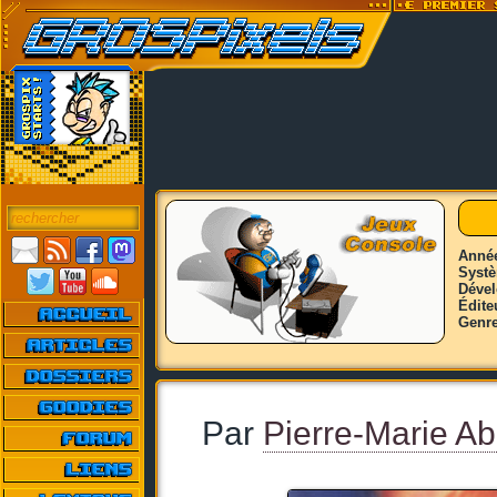
Anné
Syst
Déve
Édite
Genr
Par
Pierre-Marie Ab