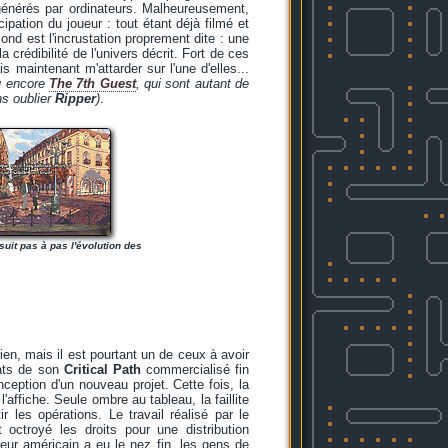
générés par ordinateurs. Malheureusement,
ipation du joueur : tout étant déjà filmé et
ond est l'incrustation proprement dite : une
 crédibilité de l'univers décrit. Fort de ces
 maintenant m'attarder sur l'une d'elles...
u encore
The 7th Guest
, qui sont autant de
ns oublier
Ripper
)
.
 suit pas à pas l'évolution des
n, mais il est pourtant un de ceux à avoir
tats de son
Critical Path
commercialisé fin
eption d'un nouveau projet. Cette fois, la
'affiche. Seule ombre au tableau, la faillite
r les opérations. Le travail réalisé par le
 octroyé les droits pour une distribution
eur américain a eu le nez fin, les gens de