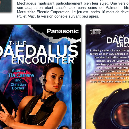
Mechadeus maîtrisant particulièrement bien leur sujet. Une vers
son adaptation étant laissée aux bons soins de Palmsoft, fil
Matsushita Electric Corporation. Le jeu est, après 16 mois de dé
PC
et
Mac
, la version console suivant peu après.