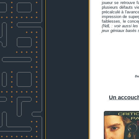
joueur se retrouve 
plusieurs défauts vie
précalculé à l'avanc
impression de superpo
faiblesses, le conce
(NdL : voir aussi les
jeux géniaux basés 
Du
Un accouch