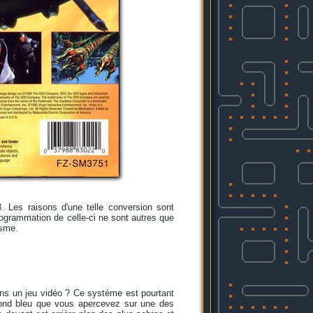
 Les raisons d'une telle conversion sont
rogrammation de celle-ci ne sont autres que
isme.
dans un jeu vidéo ? Ce système est pourtant
fond bleu que vous apercevez sur une des