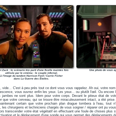
et Zack : le scénario tire parti d'une ficelle maintes fois
Une photo de vous apr
utilisée par le cinéma : le couple infernal,
à l'image du tandem Harrison Ford / Carrie Fisher
dans La Guerre des Étoiles.
, vide... C'est à peu près tout ce dont vous vous rappelez. Ah oui, votre n
escence, vous ouvrez enfin les yeux. Les yeux... ou plutôt l'œil. Ou encore 
s jambes ne sont plus. Idem pour votre corps. Devant le piteux état de votr
r que votre cerveau, qui se trouve être miraculeusement intact, a été prise. 
maintenant certain que votre prochain plan drague tombera à l'eau, tout n
 les chirurgiens et techniciens chargés de vous soigner / réparer ont pu vous 
ors transcender votre état végétatif en effectuant une foule de choses plus 
l'activation et le déplacement d'une sonde qui vous permet des déplacements