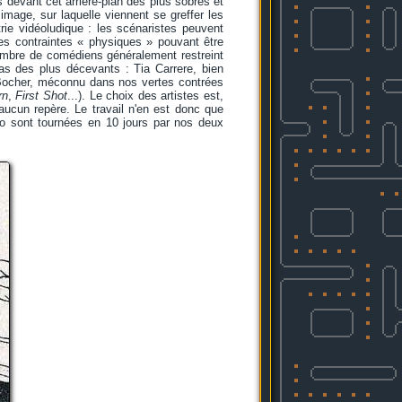
s devant cet arrière-plan des plus sobres et
image, sur laquelle viennent se greffer les
ie vidéoludique : les scénaristes peuvent
les contraintes « physiques » pouvant être
nombre de comédiens généralement restreint
pas des plus décevants : Tia Carrere, bien
Bocher, méconnu dans nos vertes contrées
rn
,
First Shot
...). Le choix des artistes est,
 aucun repère. Le travail n'en est donc que
éo sont tournées en 10 jours par nos deux