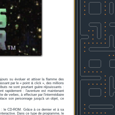
ujours su évoluer et attiser la flamme des
ssant par le « point & click », des millions
débuts ne sont pourtant guère réjouissants :
nt rapidement : l'aventure est maintenant
te de verbes, à effectuer par l'intermédiaire
place son personnage jusqu'à un objet, ce
n : le CD-ROM. Grâce à ce dernier et à sa
 interactive. Dans ce type de programme, le