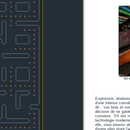
Ari 
Explosions, douleurs
d'une intense conval
dit : vos bras et vo
décision de ne garde
conserve. S'il est 
technologie moderne,
elle, vous pouvez al
d'entre elles étant 