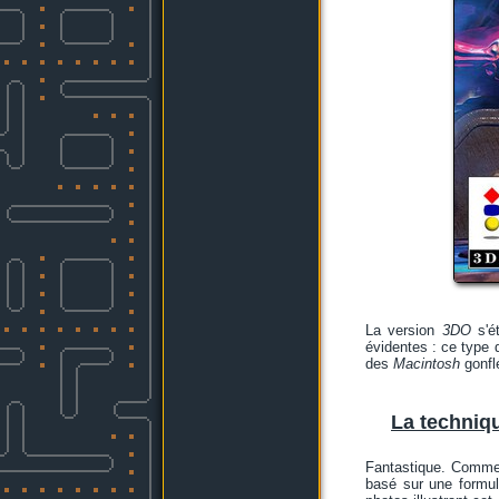
La version
3DO
s'ét
évidentes : ce type 
des
Macintosh
gonflé
La technique
Fantastique. Comment
basé sur une formu