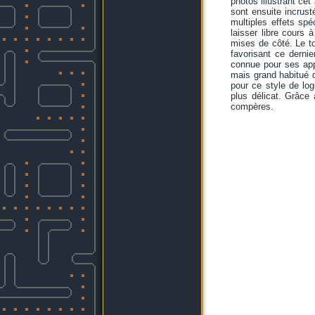
photos illustrant cet
sont ensuite incrust
multiples effets sp
laisser libre cours 
mises de côté. Le t
favorisant ce derni
connue pour ses ap
mais grand habitué d
pour ce style de log
plus délicat. Grâce
compères.