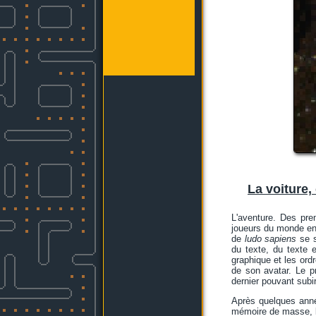
La voiture, 
L'aventure. Des pr
joueurs du monde enti
de
ludo sapiens
se s
du texte, du texte 
graphique et les ordr
de son avatar. Le p
dernier pouvant subi
Après quelques anné
mémoire de masse, le