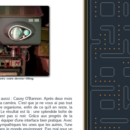
ès votre dernier lifting.
om aussi : Casey O'Bannon. Après deux mois
la caméra. C'est que je ne vous ai pas tout
e organisme, enfin de ce qu'il en reste, la
Le résultat est là : une splendide boîte de
'est pas si noir. Grâce aux progrès de la
équiper d'une interface bien pratique. Avec
sympathiques les unes que les autres, l'une
 dans le monde environnant. Pas mal pour un