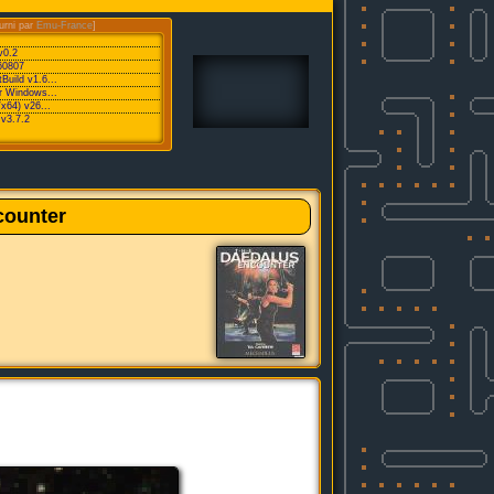
urni par
Emu-France
]
v0.2
60807
Build v1.6...
or Windows...
/x64) v26...
v3.7.2
counter