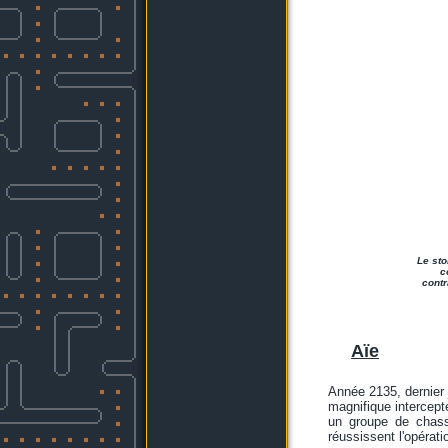
Le sto
c
contr
Aïe
Année 2135, dernier j
magnifique intercepte
un groupe de chass
réussissent l'opérat