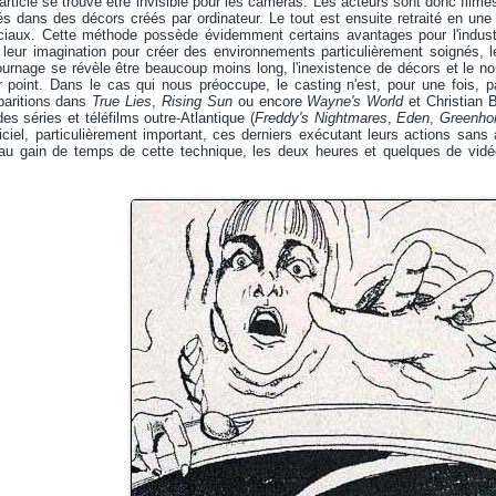
 article se trouve être invisible pour les caméras. Les acteurs sont donc filmé
és dans des décors créés par ordinateur. Le tout est ensuite retraité en une 
éciaux. Cette méthode possède évidemment certains avantages pour l'industr
à leur imagination pour créer des environnements particulièrement soignés, 
ournage se révèle être beaucoup moins long, l'inexistence de décors et le 
er point. Dans le cas qui nous préoccupe, le casting n'est, pour une fois, 
paritions dans
True Lies
,
Rising Sun
ou encore
Wayne's World
et Christian 
es séries et téléfilms outre-Atlantique (
Freddy's Nightmares
,
Eden
,
Greenho
iciel, particulièrement important, ces derniers exécutant leurs actions sans
 au gain de temps de cette technique, les deux heures et quelques de vid