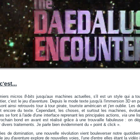
c'est...
emiers micros
8-bits
jusqu'aux machines actuelles, s'il est un style qui a to
er, c'est le jeu d'aventure. Depuis le mode texte jusqu'à l'immersion 3D en pa
ont ainsi retrouvés tour à tour pirate, touriste américain et j'en oublie. Les 
et encore du texte. Cependant, les choses, et surtout les machines, évolue
es se font à l'aide d'une interface reprenant les principales actions,
via
une lis
rochain bond en avant est réalisé grâce à une trouvaille fabuleuse : on dé
r divers traitements. Je parle bien évidemment du « point & click ».
es de domination, une nouvelle révolution vient bouleverser notre quotidie
 jeu d'aventure explore de nouvelles voies, l'une d'entre elles étant la vidéo