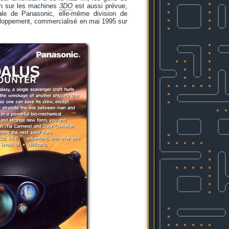
ion sur les machines
3DO
est aussi prévue,
iale de Panasonic, elle-même division de
veloppement, commercialisé en mai 1995 sur