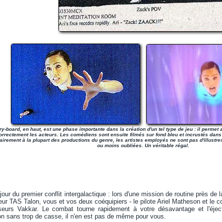
ry-board, en haut, est une phase importante dans la création d'un tel type de jeu : il permet a
orrectement les acteurs. Les comédiens sont ensuite filmés sur fond bleu et incrustés dans 
airement à la plupart des productions du genre, les artistes employés ne sont pas d'illustr
ou moins oubliées. Un véritable régal.
our du premier conflit intergalactique : lors d'une mission de routine près de 
ur TAS Talon, vous et vos deux coéquipiers - le pilote Ariel Matheson et le co
eurs Vakkar. Le combat tourne rapidement à votre désavantage et l'éject
ion sans trop de casse, il n'en est pas de même pour vous.