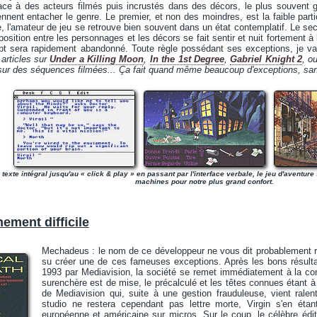
face à des acteurs filmés puis incrustés dans des décors, le plus souvent 
nnent entacher le genre. Le premier, et non des moindres, est la faible partic
e, l'amateur de jeu se retrouve bien souvent dans un état contemplatif. Le sec
sition entre les personnages et les décors se fait sentir et nuit fortement à la
pt sera rapidement abandonné. Toute règle possédant ses exceptions, je vais
 articles sur
Under a Killing Moon
,
In the 1st Degree
,
Gabriel Knight 2
, o
sur des séquences filmées... Ça fait quand même beaucoup d'exceptions, sa
 texte intégral jusqu'au « click & play » en passant par l'interface verbale, le jeu d'aventure
machines pour notre plus grand confort.
ement difficile
Mechadeus : le nom de ce développeur ne vous dit probablement rie
su créer une de ces fameuses exceptions. Après les bons résul
1993 par Mediavision, la société se remet immédiatement à la conc
surenchère est de mise, le précalculé et les têtes connues étant à l
de Mediavision qui, suite à une gestion frauduleuse, vient ralenti
studio ne restera cependant pas lettre morte, Virgin s'en étant
européenne et américaine sur micros. Sur le coup, le célèbre édit