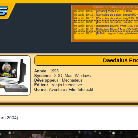
Actualité de l'émulation [contenu fo
07 août, 10h32 :
[Arcade] MANX v0.1.0 Beta
07 août, 10h17 :
[Consoles de salon] Snes9xRD 
07 août, 10h15 :
[Consoles de salon] KytyPS5 r2
07 août, 10h08 :
[Consoles de salon] Snes9x Test
06 août, 18h27 :
[Utilitaires Divers] Wine D3D F
06 août, 18h26 :
[Utilitaires Divers] Mesa3D (x86
06 août, 18h23 :
[MAME Support Files] pfeMame 
Daedalus En
Année
: 1995
Système
: 3DO, Mac, Windows
Développeur
: Mechadeus
Éditeur
: Virgin Interactive
Genre
: Aventure / Film Interactif
ars 2004)