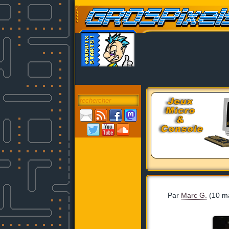
Par
Marc G.
(10 m