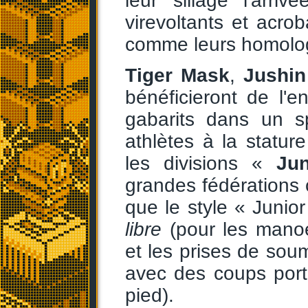
leur sillage l'arr
virevoltants et acro
comme leurs homolo
Tiger Mask
,
Jushin
bénéficieront de l'
gabarits dans un s
athlètes à la statur
les divisions «
Jun
grandes fédération
que le style « Juni
libre
(pour les manoe
et les prises de sou
avec des coups port
pied).