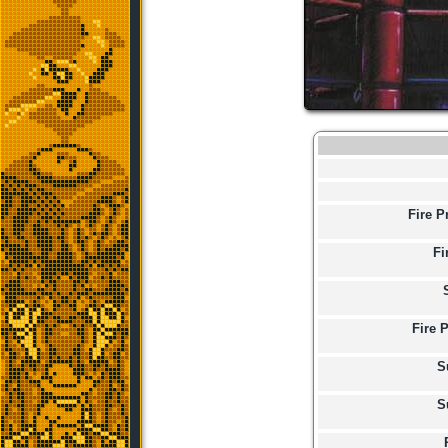
Fire P
Fi
Fire 
S
S