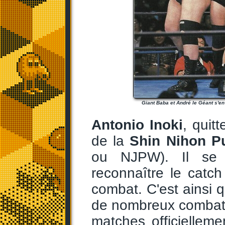
Giant Baba et André le Géant s'e
Antonio Inoki
, quit
de la
Shin Nihon P
ou NJPW). Il se 
reconnaître le catc
combat. C'est ainsi q
de nombreux combatt
matches officiellem