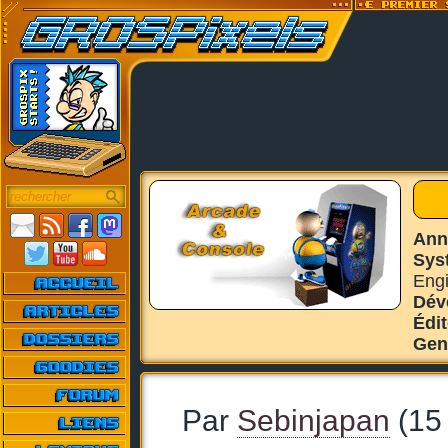
Ann
Sys
Engi
Dév
Édi
Gen
Par
Sebinjapan
(15 