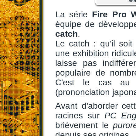
Ann
La série
Fire Pro W
équipe de développe
catch
.
Le catch : qu'il so
une exhibition ridicu
laisse pas indiffér
populaire de nombre
C'est le cas au
(prononciation japona
Avant d'aborder cet
racines sur
PC Eng
brièvement le
puror
depuis ses origines..