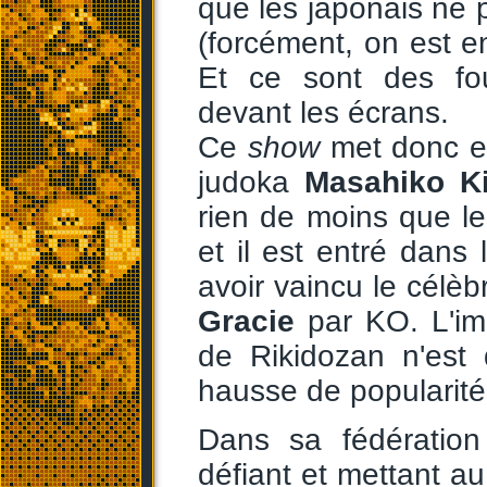
que les japonais ne 
(forcément, on est e
Et ce sont des fou
devant les écrans.
Ce
show
met donc e
judoka
Masahiko K
rien de moins que l
et il est entré dan
avoir vaincu le célèbr
Gracie
par KO. L'im
de Rikidozan n'est
hausse de popularité
Dans sa fédératio
défiant et mettant au