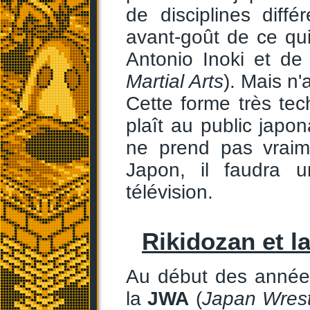
de disciplines diff
avant-goût de ce qu
Antonio Inoki et de
Martial Arts
). Mais n'a
Cette forme très tec
plaît au public japo
ne prend pas vraime
Japon, il faudra
télévision.
Rikidozan et l
Au début des année
la
JWA
(
Japan Wrestl