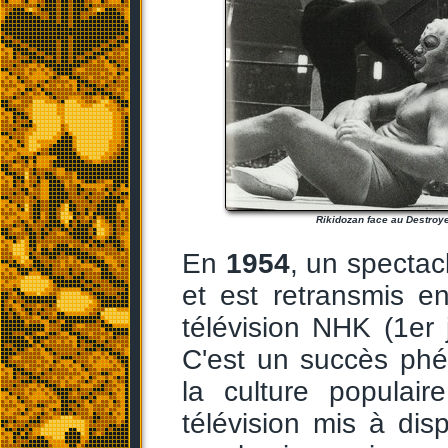
Rikidozan face au Destroye
En
1954
, un spectac
et est retransmis e
télévision NHK (1er 
C'est un succès ph
la culture populai
télévision mis à dis