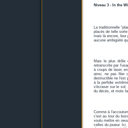
Niveau 3 - In the W
La traditionnelle "pl
placés de telle sorte
mais là encore, leur
aucune ambigüité quan
Mais le plus drôle 
retranscrite par l'us
à coups de laser, en
ainsi, ne pas filer
destructible ne l'est
à la perfidie extrêm
s'écraser sur le sol
du décès, et mots fa
Comme à l'accoutumée
c'est au tour du boss
voulu mettre en oeuv
celles du joueur. Ic