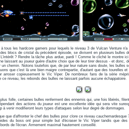
 à tous les hardcore gamers pour lequels le niveau 3 de Vulcan Venture n'a 
 des blocs de cristal du précédent épisode, se divisent en plusieurs bulles de
 L'intérêt ? Rendre la tâche plus ardue, pardi ! Comme le cliché le montre ici
e laissant au joueur guère d'autre choix que de leur tirer dessus - et donc, de
 un chemin. Notons toutefois que, de par leur nature sans doute, les bulles 
ouons que c'est là une bien maigre contrepartie, d'autant que des tourelles et
 arroser copieusement le Vic Viper. De nombreux fans de la série méprise
de ce niveau, les rebonds des bulles ne laissant parfois aucune échappatoire.
 plus folle, certaines bulles renferment des ennemis qui, une fois libérés, filent
endant des actions du joueur est une excellente idée qui sera vite surex
 à venir modifieront leurs types d'attaques selon leur degré de dommages.
que que d'affronter le chef des bulles pour clore ce niveau cauchemardesque ? 
des du boss ont pour simple but d'écraser le Vic Viper tandis que des b
 bords de l'écran. Armement maximal hautement conseillé.