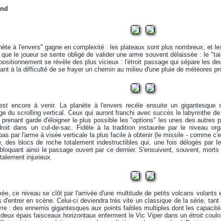
ind
anète à l'envers" gagne en complexité : les plateaux sont plus nombreux, et les
 que le joueur se sente obligé de valider une arme souvent délaissée : le "tai
 positionnement se révèle des plus vicieux : l'étroit passage qui sépare les d
t à la difficulté de se frayer un chemin au milieu d'une pluie de météores pro
est encore à venir. La planète à l'envers recèle ensuite un gigantesque s
age du scrolling vertical. Ceux qui auront franchi avec succès le labyrinthe de
 prenant garde d'éloigner le plus possible les "options" les unes des autres 
 droit dans un cul-de-sac. Fidèle à la tradition instaurée par le niveau o
 pas par l'arme à visée verticale la plus facile à obtenir (le missile - comme 
e, des blocs de roche totalement indestructibles qui, une fois délogés par l
, bloquant ainsi le passage ouvert par ce dernier. S'ensuivent, souvent, morts
talement injurieux.
, ce niveau se clôt par l'arrivée d'une multitude de petits volcans volants 
 d'entrer en scène. Celui-ci deviendra très vite un classique de la série, tant
re : des ennemis gigantesques aux points faibles multiples dont les capacit
i, deux épais faisceaux horizontaux enferment le Vic Viper dans un étroit coul