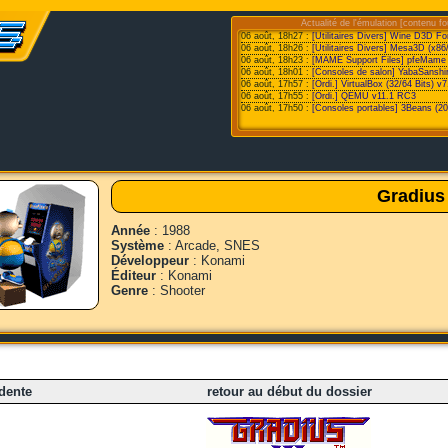
Actualité de l'émulation [contenu fo
06 août, 18h27 :
[Utilitaires Divers] Wine D3D F
06 août, 18h26 :
[Utilitaires Divers] Mesa3D (x86
06 août, 18h23 :
[MAME Support Files] pfeMame 
06 août, 18h01 :
[Consoles de salon] YabaSanshi
06 août, 17h57 :
[Ordi.] VirtualBox (32/64 Bits) v7
06 août, 17h55 :
[Ordi.] QEMU v11.1 RC3
06 août, 17h50 :
[Consoles portables] 3Beans (20
Gradius 
Année
: 1988
Système
: Arcade, SNES
Développeur
: Konami
Éditeur
: Konami
Genre
: Shooter
dente
retour au début du dossier