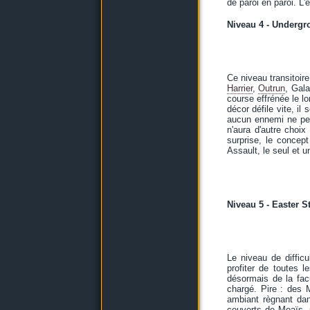
de paroi en paroi. L
Niveau 4 - Underg
Ce niveau transitoir
Harrier
,
Outrun
, Gala
course effrénée le lo
décor défile vite, il
aucun ennemi ne peu
n'aura d'autre choi
surprise, le concep
Assault, le seul et 
Niveau 5 - Easter S
Le niveau de difficu
profiter de toutes 
désormais de la fac
chargé. Pire : des 
ambiant règnant dan
couverts de Moaïs, p