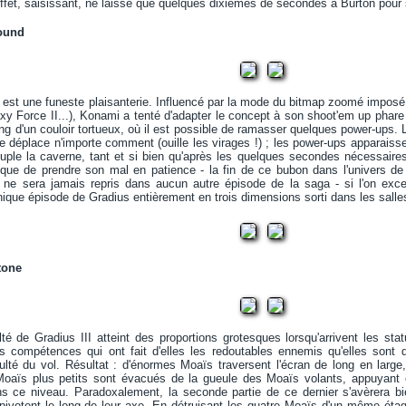
'effet, saisissant, ne laisse que quelques dixièmes de secondes à Burton pour 
round
e est une funeste plaisanterie. Influencé par la mode du bitmap zoomé imposé
xy Force II...), Konami a tenté d'adapter le concept à son shoot'em up phar
ng d'un couloir tortueux, où il est possible de ramasser quelques power-ups. L
 se déplace n'importe comment (ouille les virages !) ; les power-ups apparaissen
ple la caverne, tant et si bien qu'après les quelques secondes nécessaires
x que de prendre son mal en patience - la fin de ce bubon dans l'univers d
t ne sera jamais repris dans aucun autre épisode de la saga - si l'on exce
unique épisode de Gradius entièrement en trois dimensions sorti dans les sall
tone
lté de Gradius III atteint des proportions grotesques lorsqu'arrivent les s
les compétences qui ont fait d'elles les redoutables ennemis qu'elles sont 
ulté du vol. Résultat : d'énormes Moaïs traversent l'écran de long en larg
Moaïs plus petits sont évacués de la gueule des Moaïs volants, appuyant e
s ce niveau. Paradoxalement, la seconde partie de ce dernier s'avèrera bie
ivotent le long de leur axe. En détruisant les quatre Moaïs d'un même étage, 