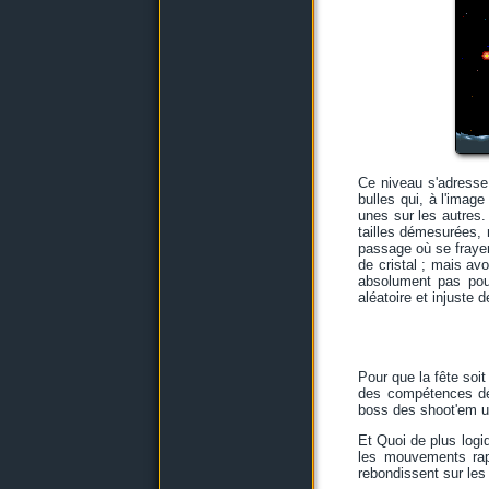
Ce niveau s'adresse
bulles qui, à l'image
unes sur les autres.
tailles démesurées, n
passage où se frayer
de cristal ; mais av
absolument pas pour
aléatoire et injuste 
Pour que la fête soit
des compétences dép
boss des shoot'em up
Et Quoi de plus logi
les mouvements rapi
rebondissent sur les