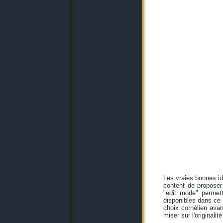
Les vraies bonnes id
content de proposer 
"edit mode" permett
disponibles dans ce m
choix cornélien avan
miser sur l'originalit