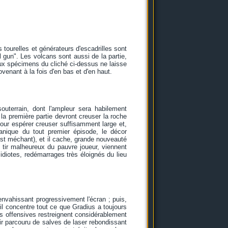
 tourelles et générateurs d'escadrilles sont
l gun". Les volcans sont aussi de la partie,
eux spécimens du cliché ci-dessus ne laisse
venant à la fois d'en bas et d'en haut.
outerrain, dont l'ampleur sera habilement
 la première partie devront creuser la roche
pour espérer creuser suffisamment large et,
rganique du tout premier épisode, le décor
c'est méchant), et il cache, grande nouveauté
e tir malheureux du pauvre joueur, viennent
 idiotes, redémarrages très éloignés du lieu
envahissant progressivement l'écran ; puis,
 il concentre tout ce que Gradius a toujours
és offensives restreignent considérablement
oir parcouru de salves de laser rebondissant