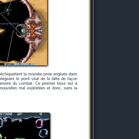
déchiquettent la moindre proie engluée dans
tégeant le point vital de la bête de façon
oulement du combat. Ce premier boss est à
 nouvelles mal exploitées et donc, sans la