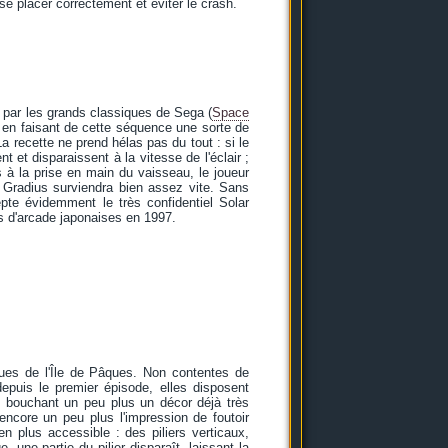
se placer correctement et éviter le crash.
 par les grands classiques de Sega (
Space
e en faisant de cette séquence une sorte de
a recette ne prend hélas pas du tout : si le
t et disparaissent à la vitesse de l'éclair ;
 à la prise en main du vaisseau, le joueur
e Gradius surviendra bien assez vite. Sans
pte évidemment le très confidentiel Solar
es d'arcade japonaises en 1997.
tatues de l'Île de Pâques. Non contentes de
depuis le premier épisode, elles disposent
e, bouchant un peu plus un décor déjà très
ncore un peu plus l'impression de foutoir
n plus accessible : des piliers verticaux,
une partie du pilier disparaît, laissant la