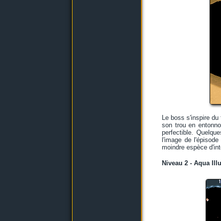
Le boss s'inspire du
son trou en entonno
perfectible. Quelqu
l'image de l'épisod
moindre espèce d'int
Niveau 2 - Aqua Ill