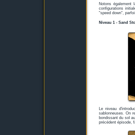
Notons également la
configurations init
"speed down", parfoi
Niveau 1 - Sand St
Le niveau d'introd
sablonneuses. On re
bondissant du sol au 
précédent épisode, f