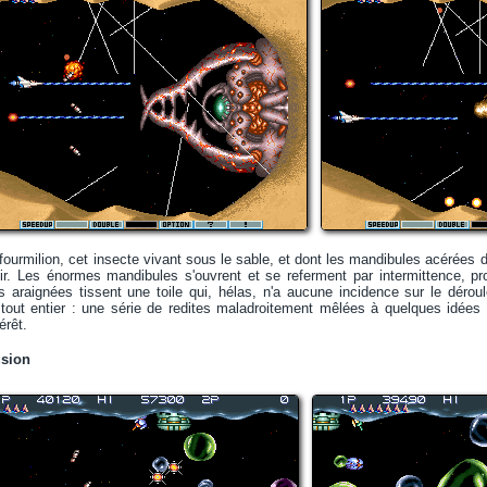
 fourmilion, cet insecte vivant sous le sable, et dont les mandibules acérées 
ir. Les énormes mandibules s'ouvrent et se referment par intermittence, pro
es araignées tissent une toile qui, hélas, n'a aucune incidence sur le dér
e tout entier : une série de redites maladroitement mêlées à quelques idées
érêt.
usion