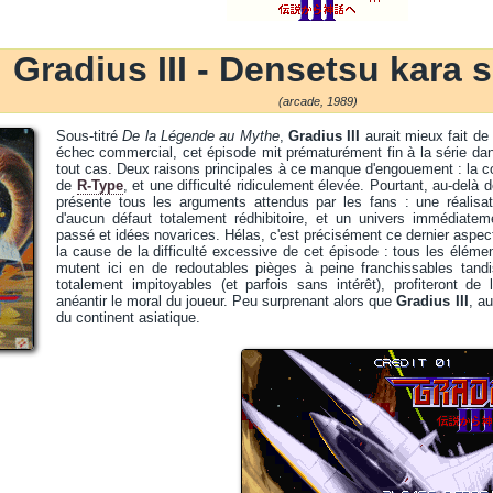
Gradius III - Densetsu kara 
(arcade, 1989)
Sous-titré
De la Légende au Mythe
,
Gradius III
aurait mieux fait de 
échec commercial, cet épisode mit prématurément fin à la série da
tout cas. Deux raisons principales à ce manque d'engouement : la co
de
R-Type
, et une difficulté ridiculement élevée. Pourtant, au-del
présente tous les arguments attendus par les fans : une réalisati
d'aucun défaut totalement rédhibitoire, et un univers immédiatem
passé et idées novarices. Hélas, c'est précisément ce dernier aspect, 
la cause de la difficulté excessive de cet épisode : tous les élém
mutent ici en de redoutables pièges à peine franchissables tand
totalement impitoyables (et parfois sans intérêt), profiteront de 
anéantir le moral du joueur. Peu surprenant alors que
Gradius III
, au
du continent asiatique.