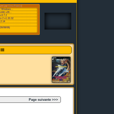
urni par
Emu-France
]
or Windows...
/x64) v26...
v3.7.2
ro 2 v1.20.32
.2.14
26/08/06)
III
Page suivante >>>