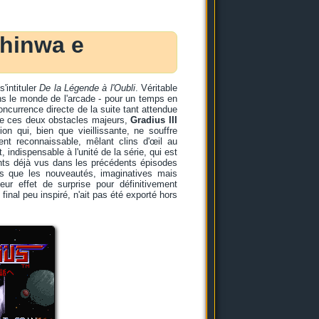
shinwa e
s'intituler
De la Légende à l'Oubli
. Véritable
ns le monde de l'arcade - pour un temps en
ncurrence directe de la suite tant attendue
à de ces deux obstacles majeurs,
Gradius III
on qui, bien que vieillissante, ne souffre
ent reconnaissable, mêlant clins d'œil au
indispensable à l'unité de la série, qui est
ents déjà vus dans les précédents épisodes
is que les nouveautés, imaginatives mais
leur effet de surprise pour définitivement
 final peu inspiré, n'ait pas été exporté hors