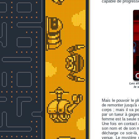
capable de progresser
Les él
le 
Mais le pouvoir le 
de remonter jusqu'à q
corps ; mais il va p
par un tueur à gages
femme est la seule su
Une fois en contact 
son nom et de son mét
décharge ce soir-là, 
venue. Le mystère re