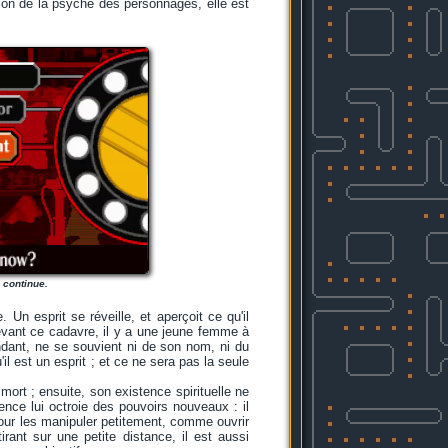
sion de la psyché des personnages, elle est
 continue.
n esprit se réveille, et aperçoit ce qu'il
vant ce cadavre, il y a une jeune femme à
ndant, ne se souvient ni de son nom, ni du
'il est un esprit ; et ce ne sera pas la seule
mort ; ensuite, son existence spirituelle ne
tence lui octroie des pouvoirs nouveaux : il
pour les manipuler petitement, comme ouvrir
irant sur une petite distance, il est aussi