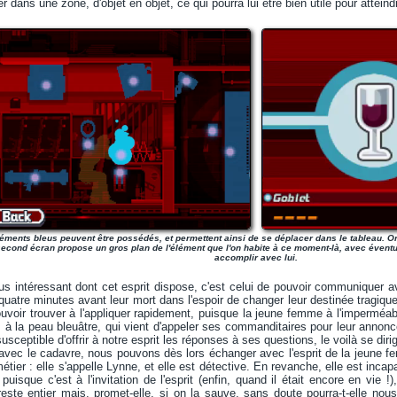
 dans une zone, d'objet en objet, ce qui pourra lui être bien utile pour atteind
éments bleus peuvent être possédés, et permettent ainsi de se déplacer dans le tableau. On s
second écran propose un gros plan de l'élément que l'on habite à ce moment-là, avec éventue
accomplir avec lui.
plus intéressant dont cet esprit dispose, c'est celui de pouvoir communique
uatre minutes avant leur mort dans l'espoir de changer leur destinée tragique.
ouvoir trouver à l'appliquer rapidement, puisque la jeune femme à l'imperméab
 à la peau bleuâtre, qui vient d'appeler ses commanditaires pour leur annon
sceptible d'offrir à notre esprit les réponses à ses questions, le voilà se dir
avec le cadavre, nous pouvons dès lors échanger avec l'esprit de la jeune fem
ier : elle s'appelle Lynne, et elle est détective. En revanche, elle est incap
puisque c'est à l'invitation de l'esprit (enfin, quand il était encore en vie !
ste entier mais, promet-elle, si on la sauve, sans doute pourra-t-elle nous 