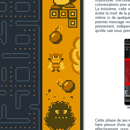
impossible d'échoue
conversations pour e
La troisième, celle
éviter la mort de la
même si de quelques 
premier message nou
prestement, indépend
qu'elle sait nous pre
D
Cette phase de jeu 
faire preuve d'une 
effectivement, nous