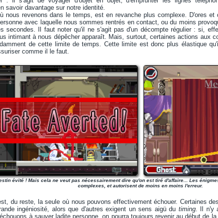
r : il s'agit de voyager d'objet en objet, d'emprunter les lignes téléphon
n savoir davantage sur notre identité.
 où nous revenons dans le temps, est en revanche plus complexe. D'ores et 
 personne avec laquelle nous sommes rentrés en contact, ou du moins provoqu
secondes. Il faut noter qu'il ne s'agit pas d'un décompte régulier : si, eff
s intimant à nous dépêcher apparaît. Mais, surtout, certaines actions aux
amment de cette limite de temps. Cette limite est donc plus élastique qu'il
ssuriser comme il le faut.
estin évité ! Mais cela ne veut pas nécessairement dire qu'on est tiré d'affaire... Les énigm
complexes, et autorisent de moins en moins l'erreur.
est, du reste, la seule où nous pouvons effectivement échouer. Certaines d
grande ingéniosité, alors que d'autres exigent un sens aigü du
timing
. Il n'
 échouons à sauver ladite personne, on pourra toujours revenir au début de 