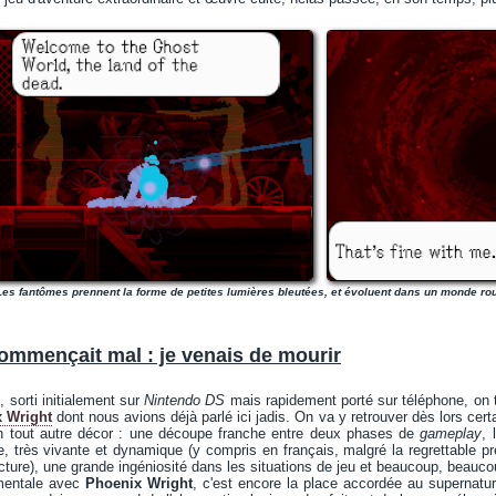
Les fantômes prennent la forme de petites lumières bleutées, et évoluent dans un monde rou
ommençait mal : je venais de mourir
k
, sorti initialement sur
Nintendo DS
mais rapidement porté sur téléphone, on t
 Wright
dont nous avions déjà parlé ici jadis. On va y retrouver dès lors cert
n tout autre décor : une découpe franche entre deux phases de
gameplay
, 
le, très vivante et dynamique (y compris en français, malgré la regrettable pr
lecture), une grande ingéniosité dans les situations de jeu et beaucoup, beau
amentale avec
Phoenix Wright
, c'est encore la place accordée au supernatu