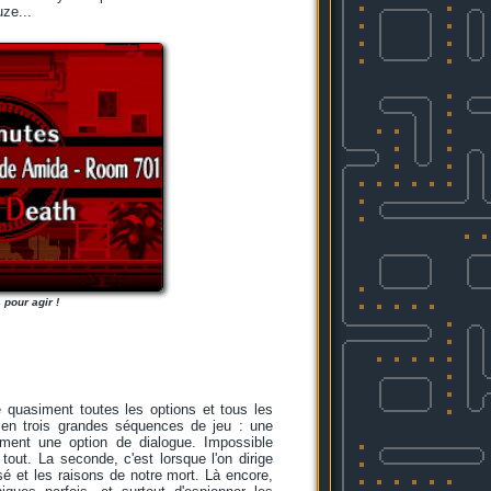
ze...
pour agir !
e quasiment toutes les options et tous les
, en trois grandes séquences de jeu : une
ement une option de dialogue. Impossible
tout. La seconde, c'est lorsque l'on dirige
sé et les raisons de notre mort. Là encore,