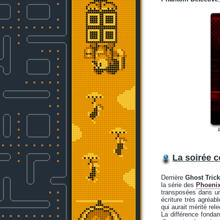
La soirée c
Derrière
Ghost Tric
la série des
Phoenix
transposées dans u
écriture très agréab
qui aurait mérité re
La différence fond