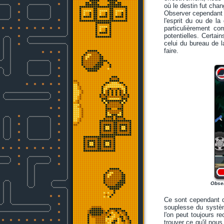
où le destin fut chan
Observer cependant l
l'esprit du ou de l
particulièrement co
potentielles. Certa
celui du bureau de l
faire.
Obser
Ce sont cependant 
souplesse du systèm
l'on peut toujours re
trouver ce qu'il nous