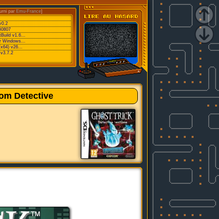
urni par
Emu-France
]
v0.2
60807
Build v1.6...
or Windows...
/x64) v26...
v3.7.2
om Detective