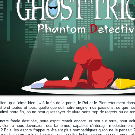
alien, que j'aime bien : « à la fin de la partie, le Roi et le Pion retournent d
attend toutes et tous, quelle que soit notre origine, nos passions, ce que nou
insi notre fin, on ne peut qu'essayer de vivre sans trop de regrets ou de rem
 notre fatale destinée, notre esprit restait encore un peu sur terre, pour vo
es d'entre nous devenaient des fantômes, capables d'interagir, modestement
 ? Et si les esprits frappeurs étaient plus sympathiques qu'on ne le pensait ?
, jeu d'aventure extraordinaire et œuvre culte, hélas passée, en son temps, pl