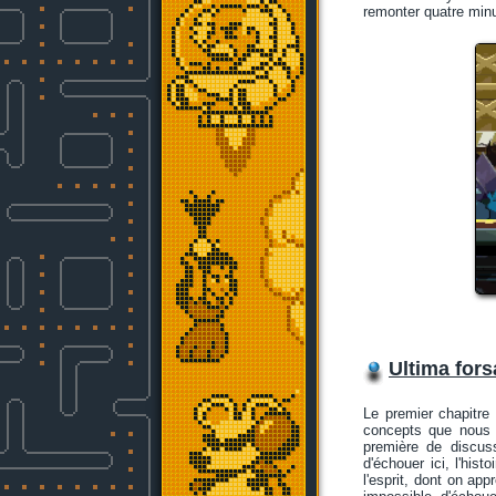
remonter quatre minu
Ultima for
Le premier chapitre 
concepts que nous r
première de discus
d'échouer ici, l'his
l'esprit, dont on ap