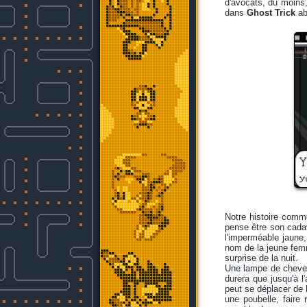
d'avocats, du moins,
dans
Ghost Trick
ab
Notre histoire comme
pense être son cada
l'imperméable jaune,
nom de la jeune femme
surprise de la nuit.
Une lampe de chevet 
durera que jusqu'à l'
peut se déplacer de 
une poubelle, faire 