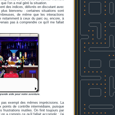
que l'on a mal géré la situation.
ent des indices, délivrés en discutant avec
plus bienvenu : certaines situations sont
nombreuses, de même que les interactions
nse notamment à ceux du parc ou, encore, à
venais pas à comprendre ce qu'il me fallait
grande aide pour notre aventure.
tait pas exempt des mêmes imprécisions. La
points de contrôle intermédiaire, puisque
frustrations inutiles. On finit toujours par
on a compris ce qu'il fallait accomplir : j'ai