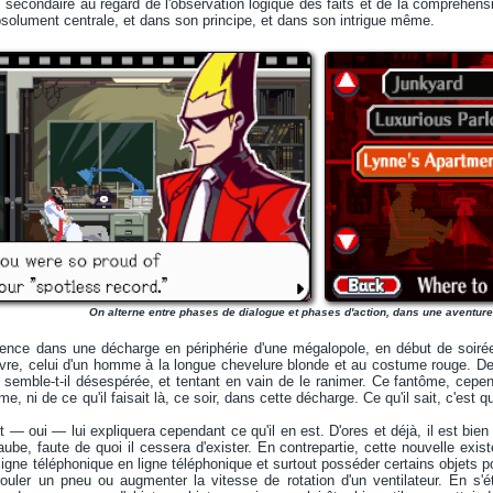
 secondaire au regard de l'observation logique des faits et de la compréhen
solument centrale, et dans son principe, et dans son intrigue même.
On alterne entre phases de dialogue et phases d'action, dans une aventure
nce dans une décharge en périphérie d'une mégalopole, en début de soirée. U
vre, celui d'un homme à la longue chevelure blonde et au costume rouge. De
 semble-t-il désespérée, et tentant en vain de le ranimer. Ce fantôme, cepe
, ni de ce qu'il faisait là, ce soir, dans cette décharge. Ce qu'il sait, c'est qu
— oui — lui expliquera cependant ce qu'il en est. D'ores et déjà, il est bien 
aube, faute de quoi il cessera d'exister. En contrepartie, cette nouvelle exis
ligne téléphonique en ligne téléphonique et surtout posséder certains objets 
rouler un pneu ou augmenter la vitesse de rotation d'un ventilateur. En s'ét