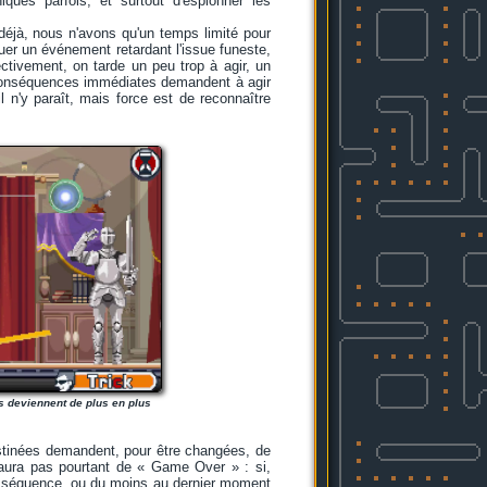
iques parfois, et surtout d'espionner les
déjà, nous n'avons qu'un temps limité pour
er un événement retardant l'issue funeste,
ectivement, on tarde un peu trop à agir, un
 conséquences immédiates demandent à agir
 n'y paraît, mais force est de reconnaître
es deviennent de plus en plus
estinées demandent, pour être changées, de
y aura pas pourtant de « Game Over » : si,
la séquence, ou du moins au dernier moment