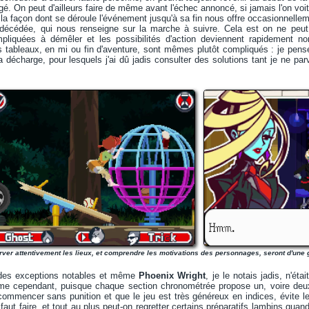
gé. On peut d'ailleurs faire de même avant l'échec annoncé, si jamais l'on voit 
a façon dont se déroule l'événement jusqu'à sa fin nous offre occasionnellem
a décédée, qui nous renseigne sur la marche à suivre. Cela est on ne peut 
mpliquées à démêler et les possibilités d'action deviennent rapidement 
ins tableaux, en mi ou fin d'aventure, sont mêmes plutôt compliqués : je pe
a décharge, pour lesquels j'ai dû jadis consulter des solutions tant je ne par
ver attentivement les lieux, et comprendre les motivations des personnages, seront d'une 
des exceptions notables et même
Phoenix Wright
, je le notais jadis, n'é
e cependant, puisque chaque section chronométrée propose un, voire deux 
commencer sans punition et que le jeu est très généreux en indices, évite les 
 faut faire, et tout au plus peut-on regretter certains préparatifs lambins quand 