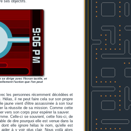
re ses objectifs.
e dirige avec l'écran tactile, et
llement l'action que l'on peut
r avec les personnes récemment décédées et
 Hélas, il ne peut faire cela sur son propre
le jaune vient d'être assassinée à son tour
cer la réussite de sa mission. Comme cette
iger vers son corps pour espérer la sauver.
me. Celle-ci se souvient, cette fois-ci, de
able de dire pourquoi elle est venue dans la
), dont elle ignore hélas le nom, qu'elle est
aider à y voir plus clair. Nous voilà alors