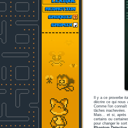
Il y a ce proverbe it
décrire ce qui nous 
Comme l'on connaît a
tâches inachevées.
Mais... et si, après
certains ou certain
pour changer le sort
Phantom Detective