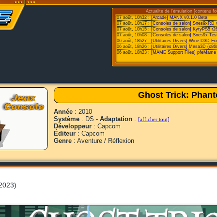
Actualité de l'émulation [contenu fo
07 août, 10h32 :
[Arcade] MANX v0.1.0 Beta
07 août, 10h17 :
[Consoles de salon] Snes9xRD 
07 août, 10h15 :
[Consoles de salon] KytyPS5 r2
07 août, 10h08 :
[Consoles de salon] Snes9x Test
06 août, 18h27 :
[Utilitaires Divers] Wine D3D F
06 août, 18h26 :
[Utilitaires Divers] Mesa3D (x86
06 août, 18h23 :
[MAME Support Files] pfeMame 
Ghost Trick: Phant
Année
: 2010
Système
: DS -
Adaptation
:
[afficher tout]
Développeur
: Capcom
Éditeur
: Capcom
Genre
: Aventure / Réflexion
2023)