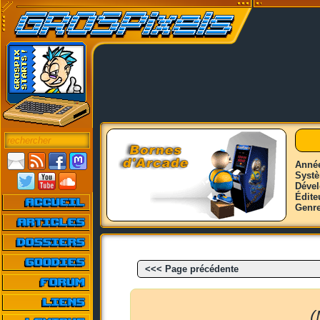
Anné
Syst
Déve
Édite
Genr
<<< Page précédente
(