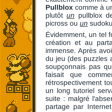
Pullblox
comme à une
plutôt
un
pullblox d
picross ou
un
sudoku.
Évidemment, un tel 
création et au parta
immense. Après avoi
du jeu (des puzzles a
soupçonnais pas q
faisait que comme
rétrospectivement t
un long tutoriel se
suite : malgré l'abse
partage par Internet