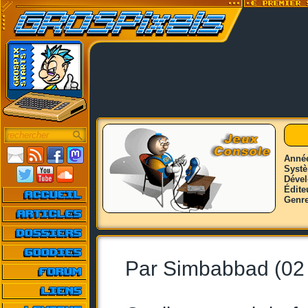
Anné
Syst
Déve
Édite
Genr
Par Simbabbad (02 