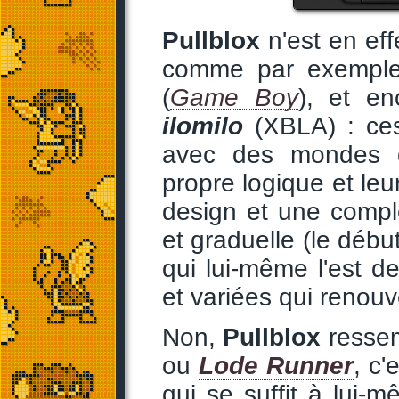
Pullblox
n'est en eff
comme par exemp
(
Game Boy
), et e
ilomilo
(XBLA) : ces 
avec des mondes di
propre logique et leu
design et une compl
et graduelle (le début
qui lui-même l'est 
et variées qui renouve
Non,
Pullblox
ressem
ou
Lode Runner
, c'
qui se suffit à lui-