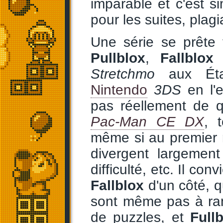
imparable et c'est 
pour les suites, plag
Une série se prête 
Pullblox
,
Fallblox
Stretchmo
aux État
Nintendo
3DS
en l'e
pas réellement de qu
Pac-Man CE DX
, 
même si au premier re
divergent largemen
difficulté, etc. Il con
Fallblox
d'un côté, qu
sont même pas à ra
de puzzles, et
Full