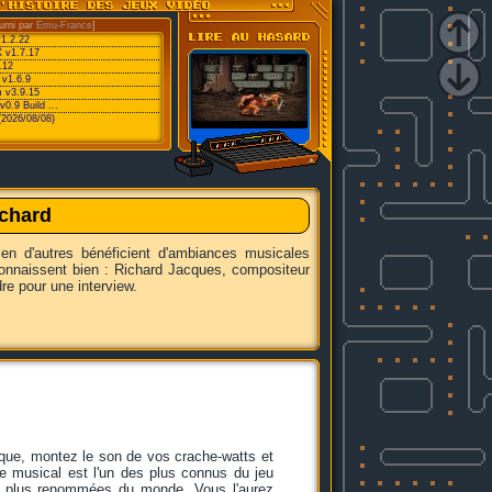
urni par
Emu-France
]
v1.2.22
 v1.7.17
.12
 v1.6.9
 v3.9.15
0.9 Build ...
(2026/08/08)
ichard
en d'autres bénéficient d'ambiances musicales
onnaissent bien : Richard Jacques, compositeur
re pour une interview.
asque, montez le son de vos crache-watts et
 musical est l'un des plus connus du jeu
es plus renommées du monde. Vous l'aurez