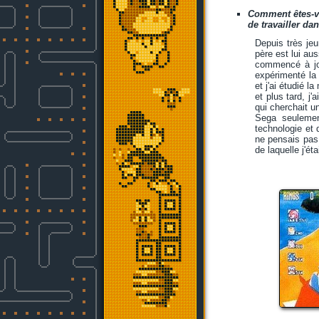
Comment êtes-vo
de travailler da
Depuis très jeu
père est lui au
commencé à jou
expérimenté la
et j'ai étudié 
et plus tard, j
qui cherchait u
Sega seulement
technologie et
ne pensais pas 
de laquelle j'ét