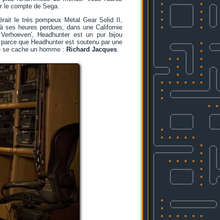
ur le compte de Sega.
érait le très pompeux Metal Gear Solid II,
à ses heures perdues, dans une Californie
l Verhoeven', Headhunter est un pur bijou
st parce que Headhunter est soutenu par une
ue se cache un homme :
Richard Jacques
.