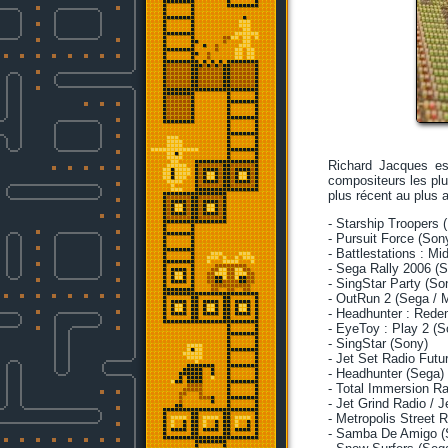
Richard Jacques es
compositeurs les plus
plus récent au plus a
- Starship Troopers 
- Pursuit Force (Son
- Battlestations : M
- Sega Rally 2006 (
- SingStar Party (So
- OutRun 2 (Sega / M
- Headhunter : Rede
- EyeToy : Play 2 (S
- SingStar (Sony)
- Jet Set Radio Futu
- Headhunter (Sega)
- Total Immersion Ra
- Jet Grind Radio / 
- Metropolis Street 
- Samba De Amigo (