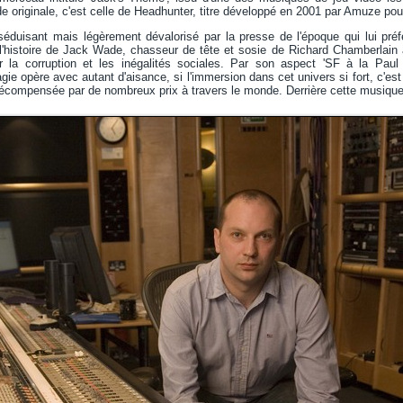
e originale, c'est celle de Headhunter, titre développé en 2001 par Amuze po
éduisant mais légèrement dévalorisé par la presse de l'époque qui lui préf
l'histoire de Jack Wade, chasseur de tête et sosie de Richard Chamberlain 
ar la corruption et les inégalités sociales. Par son aspect 'SF à la Pau
gie opère avec autant d'aisance, si l'immersion dans cet univers si fort, c'e
récompensée par de nombreux prix à travers le monde. Derrière cette musiq