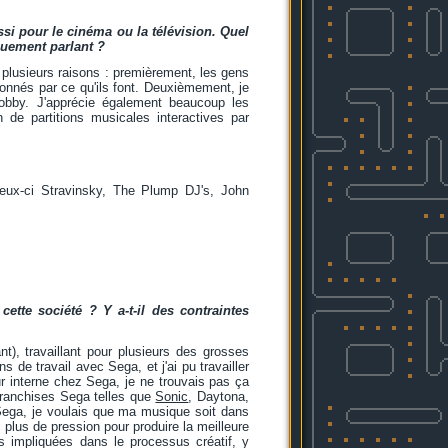
si pour le cinéma ou la télévision. Quel
iquement parlant ?
r plusieurs raisons : premièrement, les gens
ionnés par ce qu'ils font. Deuxièmement, je
hobby. J'apprécie également beaucoup les
n de partitions musicales interactives par
 ceux-ci Stravinsky, The Plump DJ's, John
tte société ? Y a-t-il des contraintes
nt), travaillant pour plusieurs des grosses
 de travail avec Sega, et j'ai pu travailler
r interne chez Sega, je ne trouvais pas ça
s franchises Sega telles que
Sonic
, Daytona,
 Sega, je voulais que ma musique soit dans
e plus de pression pour produire la meilleure
s impliquées dans le processus créatif, y