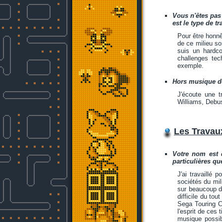
Vous n'êtes pas
est le type de t
Pour être honnê
de ce milieu so
suis un hardco
challenges tec
exemple.
Hors musique de
J'écoute une t
Williams, Debus
Les Travau
Votre nom est d
particulières q
J'ai travaillé 
sociétés du mil
sur beaucoup de
difficile du to
Sega Touring 
l'esprit de ces 
musique possib