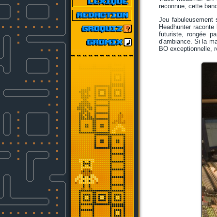
reconnue, cette band
Jeu fabuleusement s
Headhunter raconte 
futuriste, rongée p
d'ambiance. Si la ma
BO exceptionnelle, 