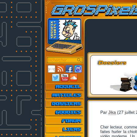
Par
Jika
(27 juillet
Cher lecteur, commen
faites hurler la chi
vidéo moderne. Un 