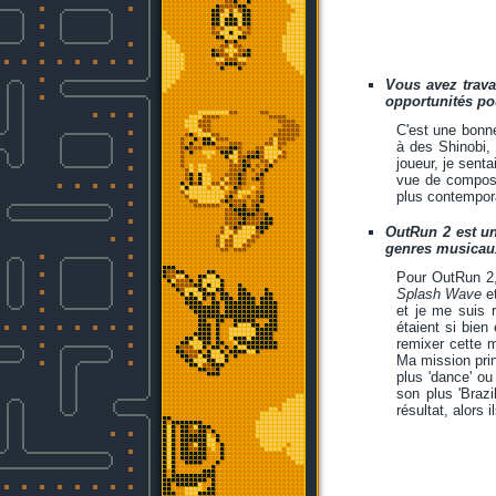
Vous avez trava
opportunités po
C'est une bonne
à des Shinobi,
joueur, je sent
vue de composi
plus contempora
OutRun 2 est un
genres musicaux 
Pour OutRun 2, 
Splash Wave
e
et je me suis 
étaient si bien
remixer cette m
Ma mission prin
plus 'dance' ou
son plus 'Braz
résultat, alors