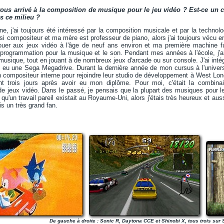
us arrivé à la composition de musique pour le jeu vidéo ? Est-ce un c
ns ce milieu ?
ne, j'ai toujours été intéressé par la composition musicale et par la technolo
ssi compositeur et ma mère est professeur de piano, alors j'ai toujours vécu 
er aux jeux vidéo à l'âge de neuf ans environ et ma première machine fut
 programmation pour la musique et le son. Pendant mes années à l'école, j'
la musique, tout en jouant à de nombreux jeux d'arcade ou sur console. J'ai i
'ai eu une Sega Megadrive. Durant la dernière année de mon cursus à l'unive
n compositeur interne pour rejoindre leur studio de développement à West Lon
 trois jours après avoir eu mon diplôme. Pour moi, c'était la combinai
 de jeux vidéo. Dans le passé, je pensais que la plupart des musiques pour 
qu'un travail pareil existait au Royaume-Uni, alors j'étais très heureux et au
ais un très grand fan.
De gauche à droite : Sonic R, Daytona CCE et Shinobi X, tous trois sur 