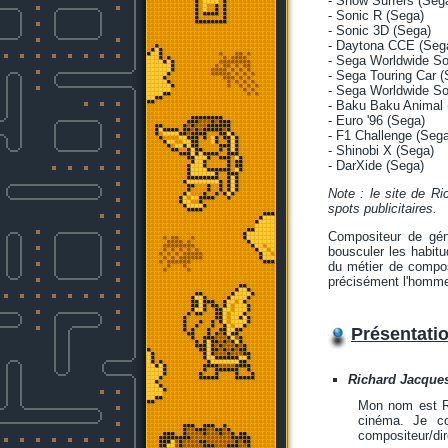
- Snow Surfers (Seg
- Sonic R (Sega)
- Sonic 3D (Sega)
- Daytona CCE (Seg
- Sega Worldwide So
- Sega Touring Car (
- Sega Worldwide So
- Baku Baku Animal 
- Euro '96 (Sega)
- F1 Challenge (Sega
- Shinobi X (Sega)
- DarXide (Sega)
Note : le site de R
spots publicitaires.
Compositeur de géni
bousculer les habitu
du métier de compos
précisément l'homme e
Présentati
Richard Jacques
Mon nom est Ric
cinéma. Je co
compositeur/di