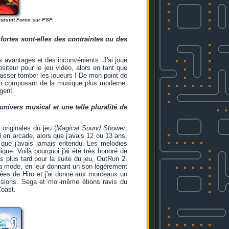
ursuit Force sur PSP.
fortes sont-elles des contraintes ou des
es avantages et des inconvénients. J'ai joué
eur pour le jeu vidéo, alors en tant que
laisser tomber les joueurs ! De mon point de
 en composant de la musique plus moderne,
gent.
ivers musical et une telle pluralité de
originales du jeu (
Magical Sound Shower
,
 en arcade, alors que j'avais 12 ou 13 ans,
o que j'avais jamais entendu. Les mélodies
ique. Voilà pourquoi j'ai été très honoré de
s plus tard pour la suite du jeu, OutRun 2.
la mode, en leur donnant un son légèrement
 idées de Hiro et j'ai donné aux morceaux un
cussions. Sega et moi-même étions ravis du
Coast.