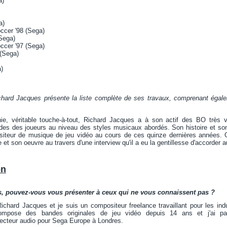
a)
a)
ccer '98 (Sega)
Sega)
ccer '97 (Sega)
(Sega)
)
ichard Jacques présente la liste complète de ses travaux, comprenant éga
e, véritable touche-à-tout, Richard Jacques a à son actif des BO très va
des des joueurs au niveau des styles musicaux abordés. Son histoire et son t
iteur de musique de jeu vidéo au cours de ces quinze dernières années. G
t son oeuvre au travers d'une interview qu'il a eu la gentillesse d'accorder au
on
, pouvez-vous vous présenter à ceux qui ne vous connaissent pas ?
hard Jacques et je suis un compositeur freelance travaillant pour les indus
mpose des bandes originales de jeu vidéo depuis 14 ans et j'ai pa
recteur audio pour Sega Europe à Londres.