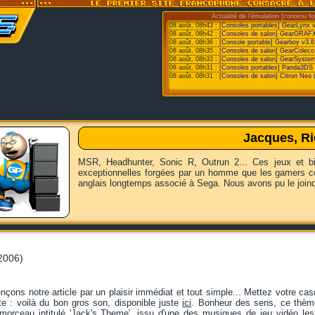
Actualité de l'émulation [contenu fo
08 août, 08h43 :
[Consoles portables] GearLynx 
08 août, 08h42 :
[Consoles de salon] GearGRAFX
08 août, 08h36 :
[Console portable] Gearboy v3.8
08 août, 08h35 :
[Consoles de salon] GearColeco
08 août, 08h33 :
[Consoles de salon] GearSystem
08 août, 08h31 :
[Consoles portables] Panda3DS v
08 août, 08h31 :
[Consoles de salon] Citron Neo 
Jacques, R
MSR, Headhunter, Sonic R, Outrun 2... Ces jeux et bi
exceptionnelles forgées par un homme que les gamers c
anglais longtemps associé à Sega. Nous avons pu le joind
 2006)
çons notre article par un plaisir immédiat et tout simple... Mettez votre c
otte : voilà du bon gros son, disponible juste
ici
. Bonheur des sens, ce thème
morceau intitulé 'Jack's Theme', issu d'une des musiques de jeu vidéo l