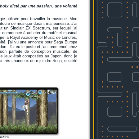
hoix dicté par une passion, une volonté
gie utilisée pour travailler la musique. Mon
entouré de musique durant ma jeunesse. J'ai
 un Sinclair ZX Spectrum, sur lequel j'ai
ai commencé à acheter du matériel musical
ntégré la Royal Academy of Music de Londres,
rsité, j'ai vu une annonce pour Sega Europe
don. J'ai eu le poste et j'ai commencé chez
son parfaite de conception musicale, de
les jeux était composées au Japon, donc je
ssi très chanceux de rejoindre Sega, société
Saturn.