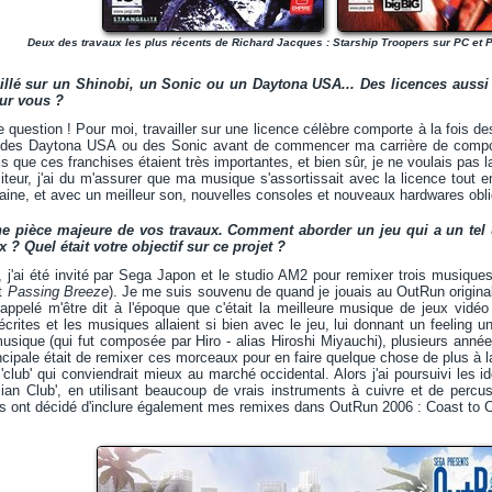
Deux des travaux les plus récents de Richard Jacques : Starship Troopers sur PC et P
illé sur un Shinobi, un Sonic ou un Daytona USA... Des licences aussi 
ur vous ?
 question ! Pour moi, travailler sur une licence célèbre comporte à la fois d
 des Daytona USA ou des Sonic avant de commencer ma carrière de composit
ais que ces franchises étaient très importantes, et bien sûr, je ne voulais pas 
teur, j'ai du m'assurer que ma musique s'assortissait avec la licence tout
ine, et avec un meilleur son, nouvelles consoles et nouveaux hardwares obli
e pièce majeure de vos travaux. Comment aborder un jeu qui a un tel un
? Quel était votre objectif sur ce projet ?
j'ai été invité par Sega Japon et le studio AM2 pour remixer trois musiques 
t
Passing Breeze
). Je me suis souvenu de quand je jouais au OutRun original
rappelé m'être dit à l'époque que c'était la meilleure musique de jeux vidé
 écrites et les musiques allaient si bien avec le jeu, lui donnant un feeling un
usique (qui fut composée par Hiro - alias Hiroshi Miyauchi), plusieurs année
cipale était de remixer ces morceaux pour en faire quelque chose de plus à 
 'club' qui conviendrait mieux au marché occidental. Alors j'ai poursuivi les
ilian Club', en utilisant beaucoup de vrais instruments à cuivre et de per
 ils ont décidé d'inclure également mes remixes dans OutRun 2006 : Coast to 