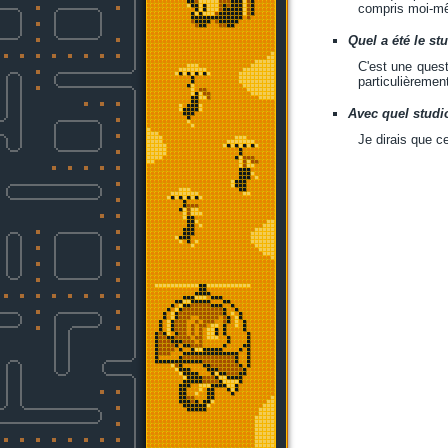
compris moi-mê
Quel a été le st
C'est une quest
particulièreme
Avec quel studio
Je dirais que c