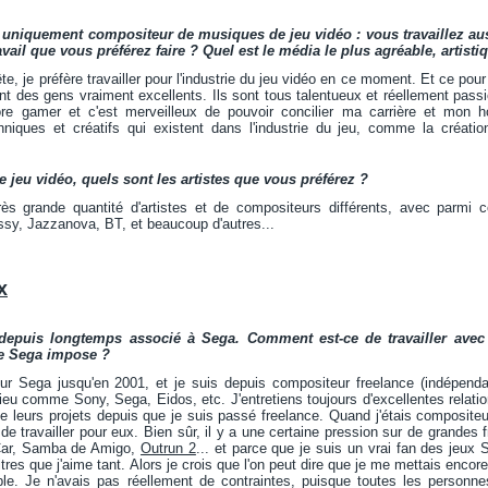
 uniquement compositeur de musiques de jeu vidéo : vous travaillez aus
ravail que vous préférez faire ? Quel est le média le plus agréable, artist
te, je préfère travailler pour l'industrie du jeu vidéo en ce moment. Et ce pou
nt des gens vraiment excellents. Ils sont tous talentueux et réellement pass
re gamer et c'est merveilleux de pouvoir concilier ma carrière et mon 
hniques et créatifs qui existent dans l'industrie du jeu, comme la créatio
 jeu vidéo, quels sont les artistes que vous préférez ?
rès grande quantité d'artistes et de compositeurs différents, avec parmi
sy, Jazzanova, BT, et beaucoup d'autres...
x
epuis longtemps associé à Sega. Comment est-ce de travailler avec ce
ue Sega impose ?
pour Sega jusqu'en 2001, et je suis depuis compositeur freelance (indépenda
ieu comme Sony, Sega, Eidos, etc. J'entretiens toujours d'excellentes relations
 leurs projets depuis que je suis passé freelance. Quand j'étais compositeu
ut de travailler pour eux. Bien sûr, il y a une certaine pression sur de grande
Car, Samba de Amigo,
Outrun 2
... et parce que je suis un vrai fan des jeux
titres que j'aime tant. Alors je crois que l'on peut dire que je me mettais encor
le. Je n'avais pas réellement de contraintes, puisque toutes les personne