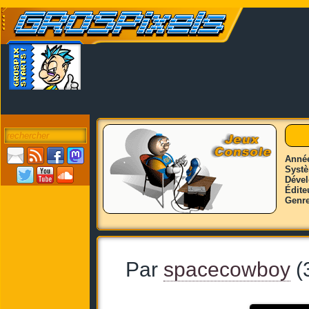
Anné
Syst
Déve
Édite
Genr
Par
spacecowboy
(