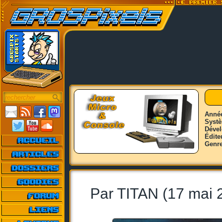
Anné
Syst
Déve
Édite
Genr
Par TITAN (17 mai 