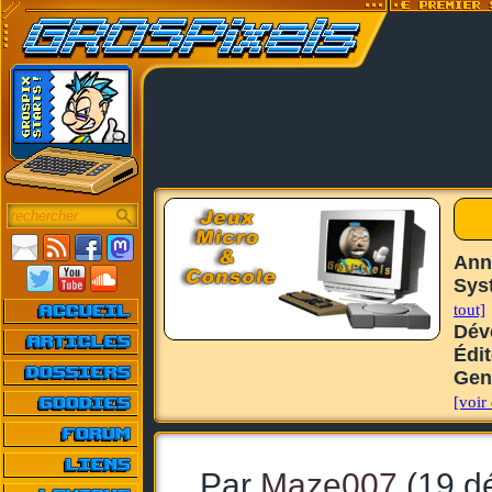
Ann
Sys
tout]
Dév
Édi
Gen
[voir 
Par
Maze007
(19 d