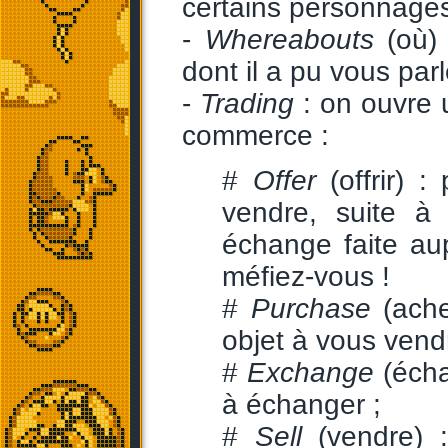
certains personnages
-
Whereabouts
(où) 
dont il a pu vous pa
-
Trading
: on ouvre 
commerce :
#
Offer
(offrir) 
vendre, suite à
échange faite au
méfiez-vous !
#
Purchase
(ache
objet à vous vend
#
Exchange
(écha
à échanger ;
#
Sell
(vendre) 