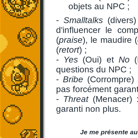
objets au NPC ;
-
Smalltalks
(divers)
d'influencer le co
(
praise
), le maudire (
(
retort
) ;
-
Yes
(Oui) et
No
(
questions du NPC ;
-
Bribe
(Corrompre) :
pas forcément garanti
-
Threat
(Menacer) :
garanti non plus.
Je me présente au 