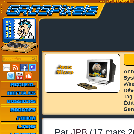
Ann
Sys
Win
Dév
Tagl
Édi
Gen
Par
JPB
(17 mars 2