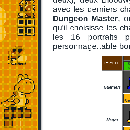
avec les derniers c
Dungeon Master
, 
qu'il choisisse les c
les 16 portraits 
personnage.table bor
PSYCHÉ
S
p
Guerriers
St
Mages