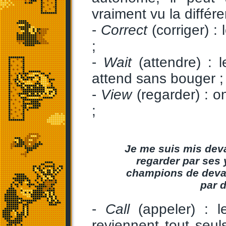
vraiment vu la différe
-
Correct
(corriger) :
;
-
Wait
(attendre) : 
attend sans bouger ;
-
View
(regarder) : o
;
Je me suis mis deva
regarder par ses 
champions de devant
par 
-
Call
(appeler) : l
reviennent tout seu