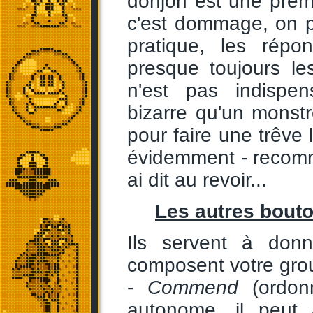
donjon est une premi
c'est dommage, on p
pratique, les rép
presque toujours l
n'est pas indispen
bizarre qu'un monstr
pour faire une trêve
évidemment - recomm
ai dit au revoir...
Les autres bouto
Ils servent à don
composent votre gro
-
Commend
(ordonn
autonome, il peut 