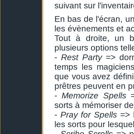
suivant sur l'inventair
En bas de l'écran, u
les évènements et ac
Tout à droite, un 
plusieurs options tell
-
Rest Party
=> dorm
temps les magiciens
que vous avez définis
prêtres peuvent en pr
-
Memorize Spells
=
sorts à mémoriser depu
-
Pray for Spells
=> l
les sorts pour lesquels
-
Scribe Scrolls
=> po