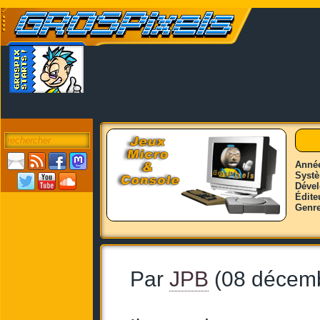
Anné
Syst
Déve
Édite
Genr
Par
JPB
(08 décem