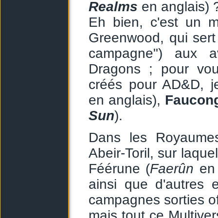
Realms
en anglais) 
Eh bien, c'est un 
Greenwood, qui sert
campagne") aux a
Dragons ; pour vou
créés pour AD&D, je
en anglais),
Faucong
Sun
).
Dans les Royaumes
Abeir-Toril, sur laqu
Féérune (
Faerûn
en 
ainsi que d'autres 
campagnes sorties of
mais tout ce Multiver