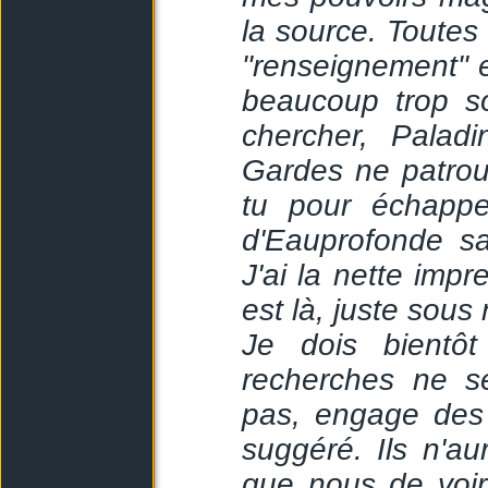
la source. Toutes
"renseignement" 
beaucoup trop s
chercher, Pala
Gardes ne patroui
tu pour échapp
d'Eauprofonde san
J'ai la nette im
est là, juste sous
Je dois bientôt
recherches ne s
pas, engage des 
suggéré. Ils n'a
que nous de voir