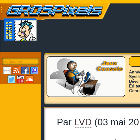
Anné
Syst
Déve
Édite
Genr
Par
LVD
(03 mai 20