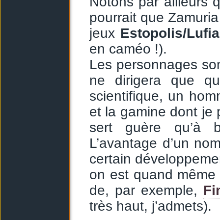
Notons par ailleurs 
pourrait que Zamuria
jeux
Estopolis/Lufia
en caméo !).
Les personnages son
ne dirigera que q
scientifique, un hom
et la gamine dont je 
sert guère qu’à 
L’avantage d’un nomb
certain développeme
on est quand même lo
de, par exemple,
Fi
très haut, j’admets).