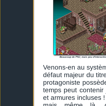
Beaucoup de PNJ, mais peu d'interactio
Venons-en au systèm
défaut majeur du tit
protagoniste possèd
temps peut contenir 
et armures incluses 
mais même là, ce