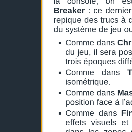
la console, on es
Breaker
: ce dernier
repique des trucs à 
du système de jeu ou 
Comme dans
Chr
du jeu, il sera p
trois époques diff
Comme dans
T
isométrique.
Comme dans
Mas
position face à l’a
Comme dans
Fi
effets visuels e
dans les zones 