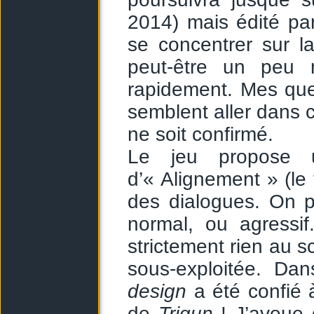
2014) mais édité par
se concentrer sur 
peut-être un peu m
rapidement. Mes que
semblent aller dans c
ne soit confirmé.
Le jeu propose u
d’« Alignement » (le
des dialogues. On p
normal, ou agressi
strictement rien au s
sous-exploitée. Dan
design
a été confié 
de
Trigun
! J’avoue 