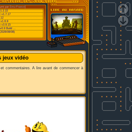
urni par
Emu-France
]
v1.2.22
 v1.7.17
.12
 v1.6.9
 v3.9.15
0.9 Build ...
(2026/08/08)
s jeux vidéo
 et commentaires. A lire avant de commencer à