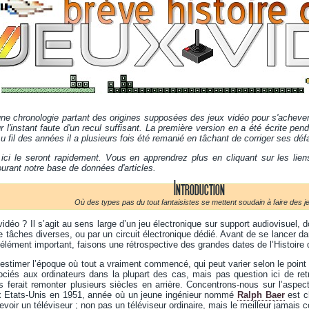
une chronologie partant des origines supposées des jeux vidéo pour s'acheve
ur l'instant faute d'un recul suffisant. La première version en a été écrite pe
Au fil des années il a plusieurs fois été remanié en tâchant de corriger ses dé
ici le seront rapidement. Vous en apprendrez plus en cliquant sur les liens
ourant notre base de données d'articles.
Introduction
Où des types pas du tout fantaisistes se mettent soudain à faire des je
idéo ? Il s’agit au sens large d’un jeu électronique sur support audiovisuel, 
e tâches diverses, ou par un circuit électronique dédié. Avant de se lancer d
 élément important, faisons une rétrospective des grandes dates de l’Histoire 
d’estimer l’époque où tout a vraiment commencé, qui peut varier selon le point
ciés aux ordinateurs dans la plupart des cas, mais pas question ici de retra
ferait remonter plusieurs siècles en arrière. Concentrons-nous sur l’aspect
x Etats-Unis en 1951, année où un jeune ingénieur nommé
Ralph Baer
est c
voir un téléviseur ; non pas un téléviseur ordinaire, mais le meilleur jamais c