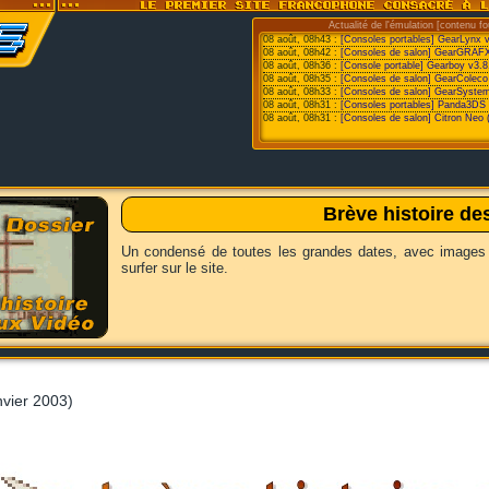
Actualité de l'émulation [contenu fo
08 août, 08h43 :
[Consoles portables] GearLynx 
08 août, 08h42 :
[Consoles de salon] GearGRAFX
08 août, 08h36 :
[Console portable] Gearboy v3.8
08 août, 08h35 :
[Consoles de salon] GearColeco
08 août, 08h33 :
[Consoles de salon] GearSystem
08 août, 08h31 :
[Consoles portables] Panda3DS v
08 août, 08h31 :
[Consoles de salon] Citron Neo 
Brève histoire de
Un condensé de toutes les grandes dates, avec images
surfer sur le site.
nvier 2003)