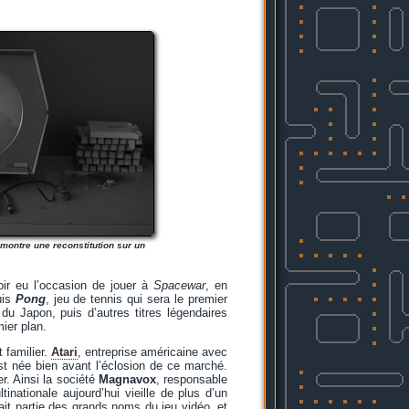
montre une reconstitution sur un
oir eu l’occasion de jouer à
Spacewar
, en
uis
Pong
, jeu de tennis qui sera le premier
du Japon, puis d’autres titres légendaires
mier plan.
 familier.
Atari
, entreprise américaine avec
st née bien avant l’éclosion de ce marché.
r. Ainsi la société
Magnavox
, responsable
ltinationale aujourd’hui vieille de plus d’un
ait partie des grands noms du jeu vidéo, et