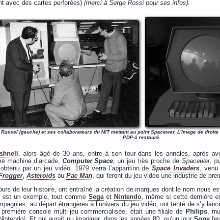
ent avec des cartes perforées)
(merci à Serge Rossi pour ses infos)
.
 Russel (gauche) et ses collaborateurs du MIT mettant au point Spacewar. L'image de droite 
PDP-1 restauré.
shnell
, alors âgé de 30 ans, entre à son tour dans les annales, après av
ère machine d’arcade,
Computer Space
, un jeu très proche de
Spacewar
, p
btenu par un jeu vidéo. 1979 verra l’apparition de
Space Invaders
, venu 
Frogger
,
Asteroids
ou
Pac Man
, qui feront du jeu vidéo une industrie de pre
ours de leur histoire, ont entraîné la création de marques dont le nom nous est
n est un exemple, tout comme
Sega
et
Nintendo
, même si cette dernière e
pagnies, au départ étrangères à l’univers du jeu vidéo, ont tenté de s’y lance
e première console multi-jeu commercialisée, était une filiale de
Philips
, mu
intendo). Et qui aurait pu imaginer, dans les années 80, qu’un jour
Sony
fer