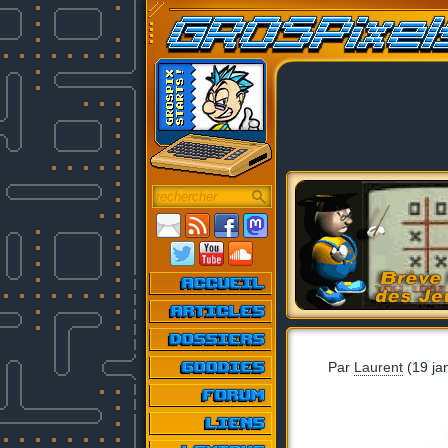
Par
Laurent
(19 ja