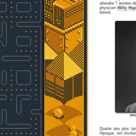
attendre 7 années de 
physicien
Willy Hi
brevet.
Will
Quatre ans plus ta
l'époque, est révol