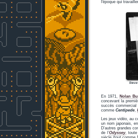
l'époque qui travaill
Steve
En 1971,
Nolan Bu
concevant la premi
succès commercial o
comme
Centipede
,
Les jeux vidéo, au c
un nom japonais, e
D’autres grandes com
de l’
Odyssey
, tout
siècle (tout comme N