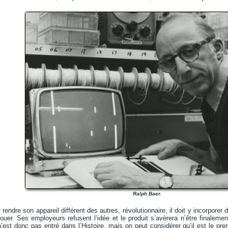
Ralph Baer.
endre son appareil différent des autres, révolutionnaire, il doit y incorporer 
e jouer. Ses employeurs refusent l’idée et le produit s’avèrera n’être finalem
est donc pas entré dans l’Histoire, mais on peut considérer qu’il est le premi