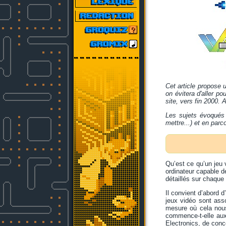
Cet article propose 
on évitera d'aller po
site, vers fin 2000. 
Les sujets évoqués 
mettre...) et en parc
Qu’est ce qu’un jeu v
ordinateur capable d
détaillés sur chaque
Il convient d’abord 
jeux vidéo sont asso
mesure où cela nous 
commence-t-elle au
Electronics, de conce