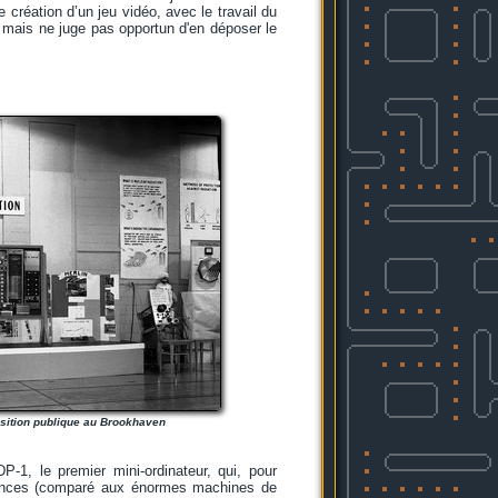
 création d’un jeu vidéo, avec le travail du
e mais ne juge pas opportun d'en déposer le
osition publique au Brookhaven
1, le premier mini-ordinateur, qui, pour
rmances (comparé aux énormes machines de