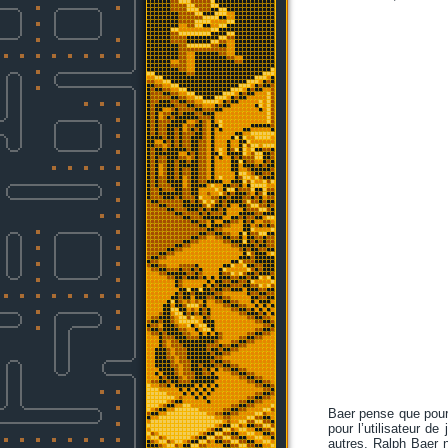
Baer pense que pour r
pour l’utilisateur d
autres. Ralph Baer n’