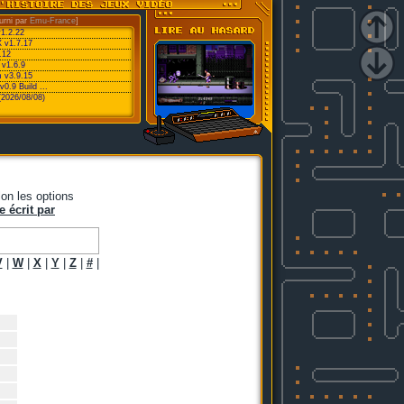
urni par
Emu-France
]
v1.2.22
 v1.7.17
.12
 v1.6.9
 v3.9.15
0.9 Build ...
(2026/08/08)
on les options
e écrit par
V
|
W
|
X
|
Y
|
Z
|
#
|