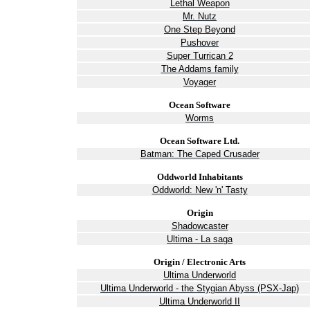
Lethal Weapon
Mr. Nutz
One Step Beyond
Pushover
Super Turrican 2
The Addams family
Voyager
Ocean Software
Worms
Ocean Software Ltd.
Batman: The Caped Crusader
Oddworld Inhabitants
Oddworld: New 'n' Tasty
Origin
Shadowcaster
Ultima - La saga
Origin / Electronic Arts
Ultima Underworld
Ultima Underworld - the Stygian Abyss (PSX-Jap)
Ultima Underworld II