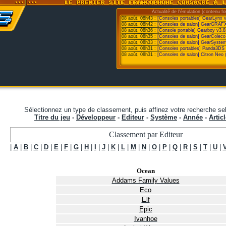
Actualité de l'émulation [contenu fo
08 août, 08h43 :
[Consoles portables] GearLynx 
08 août, 08h42 :
[Consoles de salon] GearGRAFX
08 août, 08h36 :
[Console portable] Gearboy v3.8
08 août, 08h35 :
[Consoles de salon] GearColeco
08 août, 08h33 :
[Consoles de salon] GearSystem
08 août, 08h31 :
[Consoles portables] Panda3DS v
08 août, 08h31 :
[Consoles de salon] Citron Neo 
Sélectionnez un type de classement, puis affinez votre recherche sel
Titre du jeu
-
Développeur
-
Editeur
-
Système
-
Année
-
Articl
Classement par Editeur
|
A
|
B
|
C
|
D
|
E
|
F
|
G
|
H
|
I
|
J
|
K
|
L
|
M
|
N
|
O
|
P
|
Q
|
R
|
S
|
T
|
U
|
Ocean
Addams Family Values
Eco
Elf
Epic
Ivanhoe