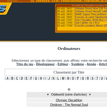
Actualité de l'émulation [contenu fo
06 août, 18h27 :
[Utilitaires Divers] Wine D3D F
06 août, 18h26 :
[Utilitaires Divers] Mesa3D (x86
06 août, 18h23 :
[MAME Support Files] pfeMame 
06 août, 18h01 :
[Consoles de salon] YabaSanshi
06 août, 17h57 :
[Ordi.] VirtualBox (32/64 Bits) v7
06 août, 17h55 :
[Ordi.] QEMU v11.1 RC3
06 août, 17h50 :
[Consoles portables] 3Beans (20
Ordinateurs
Sélectionnez un type de classement, puis affinez votre recherche sel
Titre du jeu
-
Développeur
-
Editeur
-
Système
-
Année
-
Articl
Classement par Titre
|
A
|
B
|
C
|
D
|
E
|
F
|
G
|
H
|
I
|
J
|
K
|
L
|
M
|
N
|
O
|
P
|
Q
|
R
|
S
|
T
|
U
|
O
⯆
Oddworld (série d'articles)
⯆
Olympic Decathlon
Omikron : The Nomad Soul