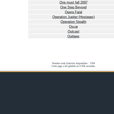
One must fall 2097
One Step Beyond
Opera Fatal
Operation Jupiter (Hostages)
Operation Stealth
Oscar
Outcast
Outlaws
Nombre total d'articles disponibles : 1394
Cette page a été générée en 0.928 secondes.