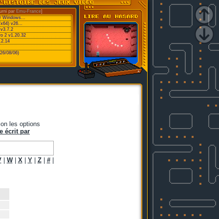
urni par
Emu-France
]
or Windows...
/x64) v26...
v3.7.2
ro 2 v1.20.32
.2.14
26/08/06)
on les options
e écrit par
V
|
W
|
X
|
Y
|
Z
|
#
|