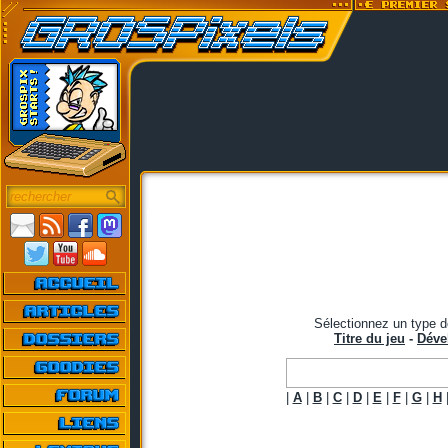
Sélectionnez un type d
Titre du jeu
-
Déve
|
A
|
B
|
C
|
D
|
E
|
F
|
G
|
H