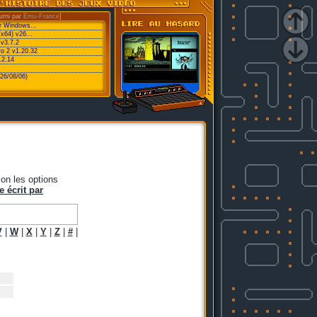
urni par
Emu-France
]
or Windows...
/x64) v26...
v3.7.2
ro 2 v1.20.32
.2.14
26/08/06)
on les options
e écrit par
V
|
W
|
X
|
Y
|
Z
|
#
|