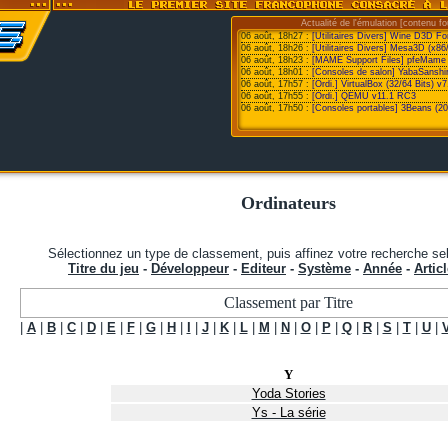
Actualité de l'émulation [contenu fo
06 août, 18h27 :
[Utilitaires Divers] Wine D3D F
06 août, 18h26 :
[Utilitaires Divers] Mesa3D (x86
06 août, 18h23 :
[MAME Support Files] pfeMame 
06 août, 18h01 :
[Consoles de salon] YabaSanshi
06 août, 17h57 :
[Ordi.] VirtualBox (32/64 Bits) v7
06 août, 17h55 :
[Ordi.] QEMU v11.1 RC3
06 août, 17h50 :
[Consoles portables] 3Beans (20
Ordinateurs
Sélectionnez un type de classement, puis affinez votre recherche sel
Titre du jeu
-
Développeur
-
Editeur
-
Système
-
Année
-
Articl
Classement par Titre
|
A
|
B
|
C
|
D
|
E
|
F
|
G
|
H
|
I
|
J
|
K
|
L
|
M
|
N
|
O
|
P
|
Q
|
R
|
S
|
T
|
U
|
Y
Yoda Stories
Ys - La série