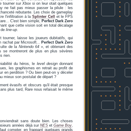
e tourner sur
Xbox
si on leur otait quelques
ay ne fait pas mieux passer la pilule : les
échanceté rebutante. Les choix de gameplay
 l'infiltration à la
Splinter Cell
et le FPS
are... C'est bien simple,
Perfect Dark Zero
hant que cette vision soit en total décalage
u de
line-up
.
tourner, laisse les joueurs dubitatifs, qui
n rachat par Microsoft...
Perfect Dark Zero
culte de la
Nintendo 64
», et obtenant des
s se montreront de plus en plus sévères
s rien.
iabilité du héros, le
level design
donnant
ues, les graphismes en retrait au profit de
ur en perdition ? Ou bien peut-on y déceler
 au mieux son postulat de départ ?
ment évasifs et obscurs qu'il était presque
5 ans plus tard, Rare nous refaisait le même
conviendrait sans doute bien. Les choses
lusieurs années déjà sur
NES
et
Game Boy
,
faut compter, en frappant quelques grands