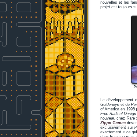
nouvelles et les fa
projet est toujours 
De
Le développement 
Goldeneye
et de
Per
of America en 1998 p
Free Radical Design
nouveau chez Rare : 
Zippo Games
devenu
exclusivement sur
P
exactement « ce qui 
dans le milieu mais q