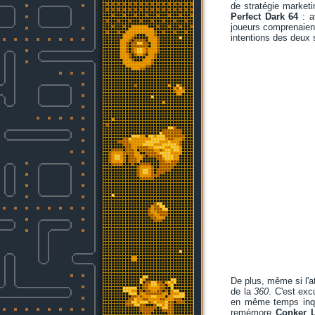
de stratégie market
Perfect Dark 64
: a
joueurs comprenaient
intentions des deux 
De plus, même si l'a
de la
360
. C'est exc
en même temps inqui
remémore
Conker 