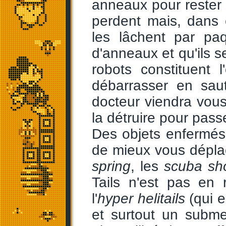
anneaux pour rester e
perdent mais, dans c
les lâchent par pa
d'anneaux et qu'ils s
robots constituent l
débarrasser en sau
docteur viendra vous 
la détruire pour pass
Des objets enfermés
de mieux vous dépl
spring
, les
scuba sh
Tails n'est pas en 
l'
hyper helitails
(qui e
et surtout un subme