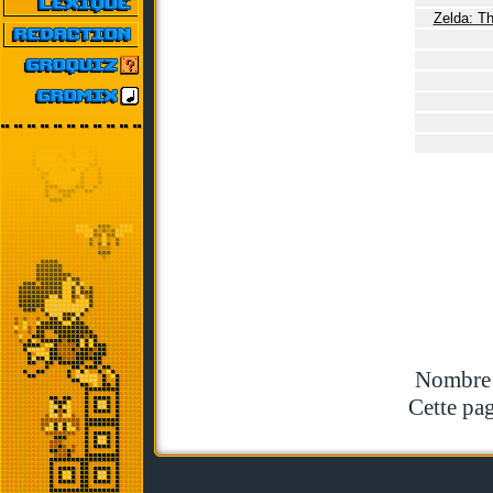
Zelda: T
Nombre t
Cette pag