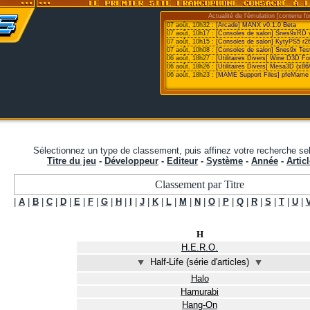
Actualité de l'émulation [contenu fo
07 août, 10h32 :
[Arcade] MANX v0.1.0 Beta
07 août, 10h17 :
[Consoles de salon] Snes9xRD 
07 août, 10h15 :
[Consoles de salon] KytyPS5 r2
07 août, 10h08 :
[Consoles de salon] Snes9x Test
06 août, 18h27 :
[Utilitaires Divers] Wine D3D F
06 août, 18h26 :
[Utilitaires Divers] Mesa3D (x86
06 août, 18h23 :
[MAME Support Files] pfeMame 
Sélectionnez un type de classement, puis affinez votre recherche sel
Titre du jeu
-
Développeur
-
Editeur
-
Système
-
Année
-
Articl
Classement par Titre
|
A
|
B
|
C
|
D
|
E
|
F
|
G
|
H
|
I
|
J
|
K
|
L
|
M
|
N
|
O
|
P
|
Q
|
R
|
S
|
T
|
U
|
H
H.E.R.O.
⯆
Half-Life (série d'articles)
⯆
Halo
Hamurabi
Hang-On