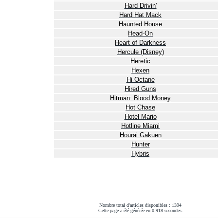
Hard Drivin'
Hard Hat Mack
Haunted House
Head-On
Heart of Darkness
Hercule (Disney)
Heretic
Hexen
Hi-Octane
Hired Guns
Hitman: Blood Money
Hot Chase
Hotel Mario
Hotline Miami
Hourai Gakuen
Hunter
Hybris
Nombre total d'articles disponibles : 1394
Cette page a été générée en 0.918 secondes.