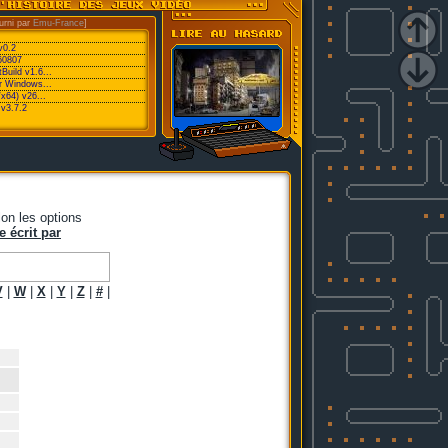
urni par
Emu-France
]
v0.2
60807
Build v1.6...
or Windows...
/x64) v26...
v3.7.2
on les options
e écrit par
V
|
W
|
X
|
Y
|
Z
|
#
|