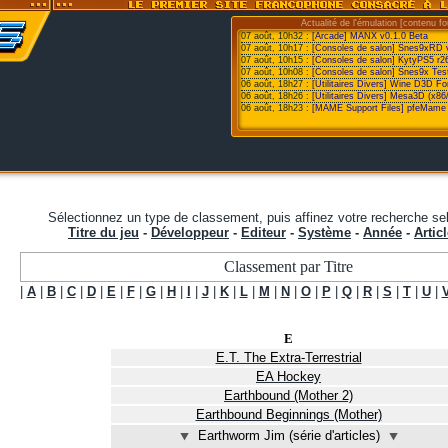
Actualité de l'émulation [contenu fo
07 août, 10h32 :
[Arcade] MANX v0.1.0 Beta
07 août, 10h17 :
[Consoles de salon] Snes9xRD 
07 août, 10h15 :
[Consoles de salon] KytyPS5 r2
07 août, 10h08 :
[Consoles de salon] Snes9x Test
06 août, 18h27 :
[Utilitaires Divers] Wine D3D F
06 août, 18h26 :
[Utilitaires Divers] Mesa3D (x86
06 août, 18h23 :
[MAME Support Files] pfeMame 
Sélectionnez un type de classement, puis affinez votre recherche sel
Titre du jeu
-
Développeur
-
Editeur
-
Système
-
Année
-
Articl
Classement par Titre
|
A
|
B
|
C
|
D
|
E
|
F
|
G
|
H
|
I
|
J
|
K
|
L
|
M
|
N
|
O
|
P
|
Q
|
R
|
S
|
T
|
U
|
E
E.T. The Extra-Terrestrial
EA Hockey
Earthbound (Mother 2)
Earthbound Beginnings (Mother)
⯆
Earthworm Jim (série d'articles)
⯆