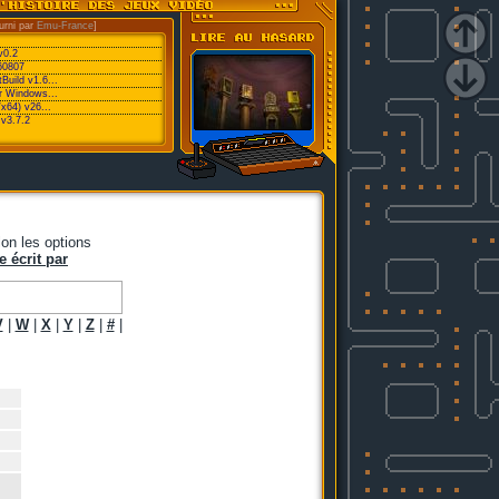
urni par
Emu-France
]
v0.2
60807
Build v1.6...
or Windows...
/x64) v26...
v3.7.2
on les options
e écrit par
V
|
W
|
X
|
Y
|
Z
|
#
|