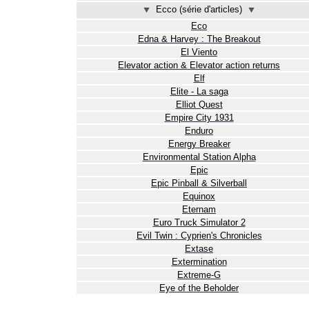
⯆
Ecco (série d'articles)
⯆
Eco
Edna & Harvey : The Breakout
El Viento
Elevator action & Elevator action returns
Elf
Elite - La saga
Elliot Quest
Empire City 1931
Enduro
Energy Breaker
Environmental Station Alpha
Epic
Epic Pinball & Silverball
Equinox
Eternam
Euro Truck Simulator 2
Evil Twin : Cyprien's Chronicles
Extase
Extermination
Extreme-G
Eye of the Beholder