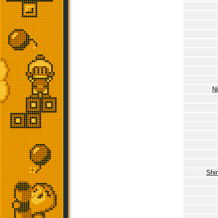
N
Shin